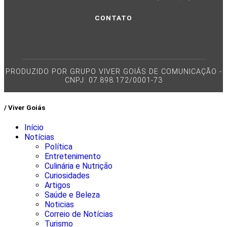
CONTATO
PRODUZIDO POR GRUPO VIVER GOIÁS DE COMUNICAÇÃO -
CNPJ: 07.898.172/0001-73
/ Viver Goiás
Início
Notícias
Política
Entretenimento
Culinária e Nutrição
Curiosidades
Artigos
Saúde e Beleza
Noticias
Correio de Notícias
Turismo