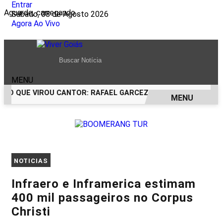
Entrar
Aguarde, carregando...
Sábado, 08 de Agosto 2026
Agora Ao Vivo
MENU
CO QUE VIROU CANTOR: RAFAEL GARCEZ CELEBRA 24 ANOS C
MENU
EM ALTA
NOTICIAS
Infraero e Inframerica estimam
400 mil passageiros no Corpus
Christi