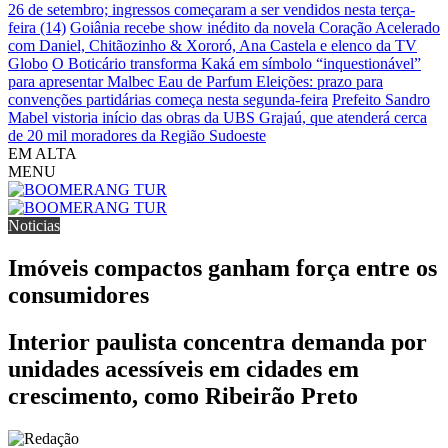
26 de setembro; ingressos começaram a ser vendidos nesta terça-
feira (14)
Goiânia recebe show inédito da novela Coração Acelerado
com Daniel, Chitãozinho & Xororó, Ana Castela e elenco da TV
Globo
O Boticário transforma Kaká em símbolo “inquestionável”
para apresentar Malbec Eau de Parfum
Eleições: prazo para
convenções partidárias começa nesta segunda-feira
Prefeito Sandro
Mabel vistoria início das obras da UBS Grajaú, que atenderá cerca
de 20 mil moradores da Região Sudoeste
EM ALTA
MENU
Noticias
Imóveis compactos ganham força entre os
consumidores
Interior paulista concentra demanda por
unidades acessíveis em cidades em
crescimento, como Ribeirão Preto