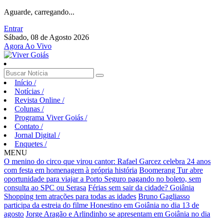
Aguarde, carregando...
Entrar
Sábado, 08 de Agosto 2026
Agora Ao Vivo
Início
/
Notícias
/
Revista Online
/
Colunas
/
Programa Viver Goiás
/
Contato
/
Jornal Digital
/
Enquetes
/
MENU
O menino do circo que virou cantor: Rafael Garcez celebra 24 anos
com festa em homenagem à própria história
Boomerang Tur abre
oportunidade para viajar a Porto Seguro pagando no boleto, sem
consulta ao SPC ou Serasa
Férias sem sair da cidade? Goiânia
Shopping tem atrações para todas as idades
Bruno Gagliasso
participa da estreia do filme Honestino em Goiânia no dia 13 de
agosto
Jorge Aragão e Arlindinho se apresentam em Goiânia no dia