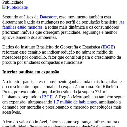
Publicidade
Segundo análises da
Datastore
, esse movimento também está
diretamente ligado às mudanças no perfil da população brasileira.
As
famílias estão menores
, a rotina mais dinâmica e os consumidores
priorizam imóveis que ofereçam praticidade, segurança e melhor
aproveitamento dos ambientes.
Dados do Instituto Brasileiro de Geografia e Estatística (
IBGE
)
reforçam esse cenário ao indicar redução no número médio de
moradores por domicílio, fator que contribui para o crescimento da
procura por unidades compactas e funcionais.
Interior paulista em expansão
No interior paulista, esse movimento ganha ainda mais força diante
do crescimento populacional e da expansão urbana. Em Ribeirão
Preto, por exemplo, a população estimada já supera 731 mil
habitantes, segundo o
IBGE
. A Região Metropolitana também segue
em expansão, ultrapassando
1,7 milhão de habitantes
, ampliando a
demanda por moradia e pressionando o mercado por soluções mais
acessíveis.
Além do valor do imóvel, fatores como segurança, infraestrutura e
previsibilidade financeira ganharam peso na decisão de compra.