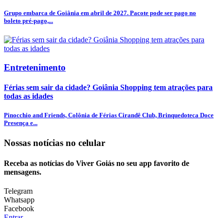
Grupo embarca de Goiânia em abril de 2027. Pacote pode ser pago no
boleto pré-pago,...
Entretenimento
Férias sem sair da cidade? Goiânia Shopping tem atrações para
todas as idades
Pinocchio and Friends, Colônia de Férias Cirandê Club, Brinquedoteca Doce
Presença e...
Nossas notícias
no celular
Receba as notícias do Viver Goiás no seu app favorito de
mensagens.
Telegram
Whatsapp
Facebook
Entrar