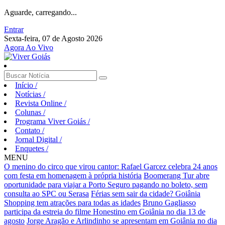
Aguarde, carregando...
Entrar
Sexta-feira, 07 de Agosto 2026
Agora Ao Vivo
Início
/
Notícias
/
Revista Online
/
Colunas
/
Programa Viver Goiás
/
Contato
/
Jornal Digital
/
Enquetes
/
MENU
O menino do circo que virou cantor: Rafael Garcez celebra 24 anos
com festa em homenagem à própria história
Boomerang Tur abre
oportunidade para viajar a Porto Seguro pagando no boleto, sem
consulta ao SPC ou Serasa
Férias sem sair da cidade? Goiânia
Shopping tem atrações para todas as idades
Bruno Gagliasso
participa da estreia do filme Honestino em Goiânia no dia 13 de
agosto
Jorge Aragão e Arlindinho se apresentam em Goiânia no dia