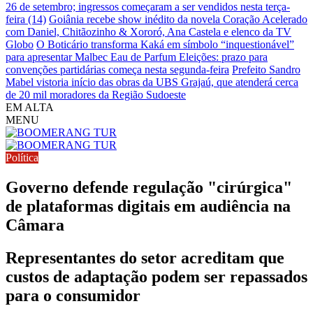
26 de setembro; ingressos começaram a ser vendidos nesta terça-
feira (14)
Goiânia recebe show inédito da novela Coração Acelerado
com Daniel, Chitãozinho & Xororó, Ana Castela e elenco da TV
Globo
O Boticário transforma Kaká em símbolo “inquestionável”
para apresentar Malbec Eau de Parfum
Eleições: prazo para
convenções partidárias começa nesta segunda-feira
Prefeito Sandro
Mabel vistoria início das obras da UBS Grajaú, que atenderá cerca
de 20 mil moradores da Região Sudoeste
EM ALTA
MENU
Política
Governo defende regulação "cirúrgica"
de plataformas digitais em audiência na
Câmara
Representantes do setor acreditam que
custos de adaptação podem ser repassados
para o consumidor