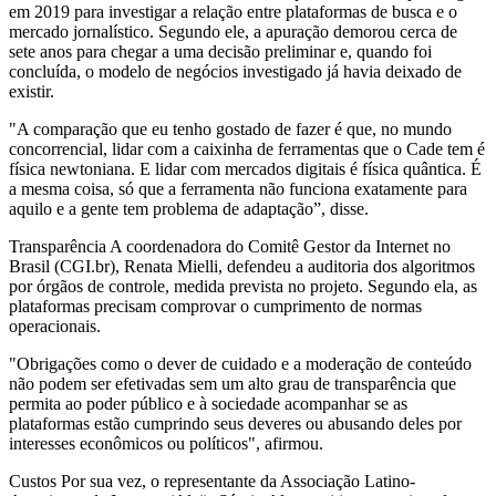
em 2019 para investigar a relação entre plataformas de busca e o
mercado jornalístico. Segundo ele, a apuração demorou cerca de
sete anos para chegar a uma decisão preliminar e, quando foi
concluída, o modelo de negócios investigado já havia deixado de
existir.
"A comparação que eu tenho gostado de fazer é que, no mundo
concorrencial, lidar com a caixinha de ferramentas que o Cade tem é
física newtoniana. E lidar com mercados digitais é física quântica. É
a mesma coisa, só que a ferramenta não funciona exatamente para
aquilo e a gente tem problema de adaptação”, disse.
Transparência A coordenadora do Comitê Gestor da Internet no
Brasil (CGI.br), Renata Mielli, defendeu a auditoria dos algoritmos
por órgãos de controle, medida prevista no projeto. Segundo ela, as
plataformas precisam comprovar o cumprimento de normas
operacionais.
"Obrigações como o dever de cuidado e a moderação de conteúdo
não podem ser efetivadas sem um alto grau de transparência que
permita ao poder público e à sociedade acompanhar se as
plataformas estão cumprindo seus deveres ou abusando deles por
interesses econômicos ou políticos", afirmou.
Custos Por sua vez, o representante da Associação Latino-