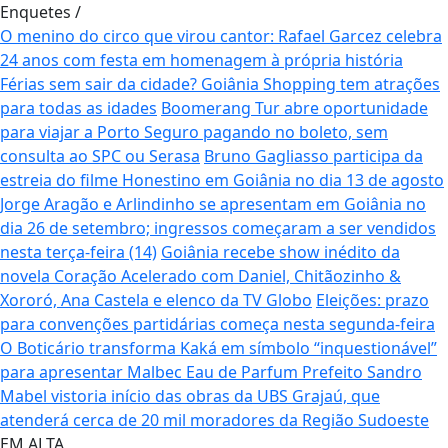
Enquetes
/
O menino do circo que virou cantor: Rafael Garcez celebra
24 anos com festa em homenagem à própria história
Férias sem sair da cidade? Goiânia Shopping tem atrações
para todas as idades
Boomerang Tur abre oportunidade
para viajar a Porto Seguro pagando no boleto, sem
consulta ao SPC ou Serasa
Bruno Gagliasso participa da
estreia do filme Honestino em Goiânia no dia 13 de agosto
Jorge Aragão e Arlindinho se apresentam em Goiânia no
dia 26 de setembro; ingressos começaram a ser vendidos
nesta terça-feira (14)
Goiânia recebe show inédito da
novela Coração Acelerado com Daniel, Chitãozinho &
Xororó, Ana Castela e elenco da TV Globo
Eleições: prazo
para convenções partidárias começa nesta segunda-feira
O Boticário transforma Kaká em símbolo “inquestionável”
para apresentar Malbec Eau de Parfum
Prefeito Sandro
Mabel vistoria início das obras da UBS Grajaú, que
atenderá cerca de 20 mil moradores da Região Sudoeste
EM ALTA