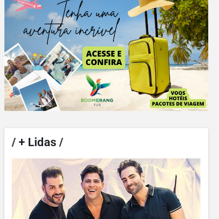
/
+ Lidas
/