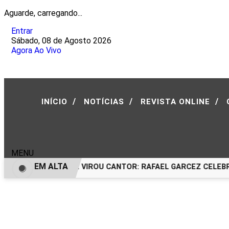
Aguarde, carregando...
Entrar
Sábado, 08 de Agosto 2026
Agora Ao Vivo
/
/
/
INÍCIO
NOTÍCIAS
REVISTA ONLINE
MENU
EM ALTA
INO DO CIRCO QUE VIROU CANTOR: RAFAEL GARCEZ CELEBRA