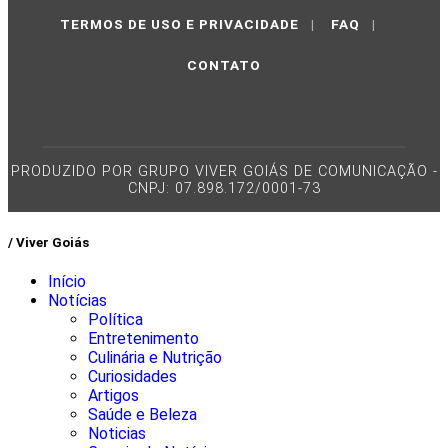
TERMOS DE USO E PRIVACIDADE
|
FAQ
|
CONTATO
PRODUZIDO POR GRUPO VIVER GOIÁS DE COMUNICAÇÃO -
CNPJ: 07.898.172/0001-73
/ Viver Goiás
Início
Notícias
Política
Entretenimento
Culinária e Nutrição
Curiosidades
Artigos
Saúde e Beleza
Noticias