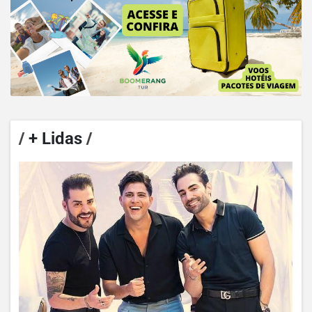
/
+ Lidas
/