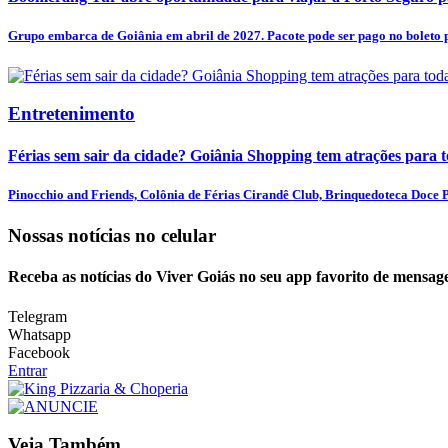
Grupo embarca de Goiânia em abril de 2027. Pacote pode ser pago no boleto p
Entretenimento
Férias sem sair da cidade? Goiânia Shopping tem atrações para t
Pinocchio and Friends, Colônia de Férias Cirandê Club, Brinquedoteca Doce Pr
Nossas notícias
no celular
Receba as notícias do Viver Goiás no seu app favorito de mensag
Telegram
Whatsapp
Facebook
Entrar
Veja Também