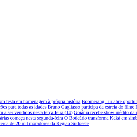
com festa em homenagem à própria história
Boomerang Tur abre oportuni
ões para todas as idades
Bruno Gagliasso participa da estreia do filme
a ser vendidos nesta terça-feira (14)
Goiânia recebe show inédito da
árias começa nesta segunda-feira
O Boticário transforma Kaká em símb
 cerca de 20 mil moradores da Região Sudoeste