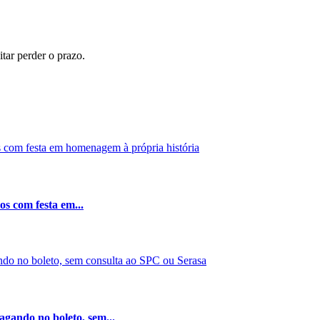
itar perder o prazo.
os com festa em...
gando no boleto, sem...