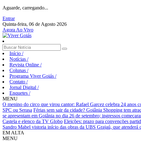
Aguarde, carregando...
Entrar
Quinta-feira, 06 de Agosto 2026
Agora Ao Vivo
Início
/
Notícias
/
Revista Online
/
Colunas
/
Programa Viver Goiás
/
Contato
/
Jornal Digital
/
Enquetes
/
MENU
O menino do circo que virou cantor: Rafael Garcez celebra 24 anos 
SPC ou Serasa
Férias sem sair da cidade? Goiânia Shopping tem atraç
se apresentam em Goiânia no dia 26 de setembro; ingressos começaram 
Castela e elenco da TV Globo
Eleições: prazo para convenções partid
Sandro Mabel vistoria início das obras da UBS Grajaú, que atenderá
EM ALTA
MENU