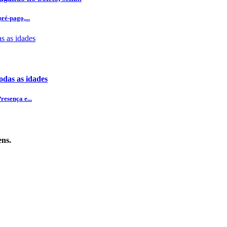
ré-pago,...
odas as idades
esença e...
ens.