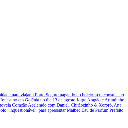
dade para viajar a Porto Seguro pagando no boleto, sem consulta ao
 Honestino em Goiânia no dia 13 de agosto
Jorge Aragão e Arlindinho
 novela Coração Acelerado com Daniel, Chitãozinho & Xororó, Ana
olo “inquestionável” para apresentar Malbec Eau de Parfum
Prefeito