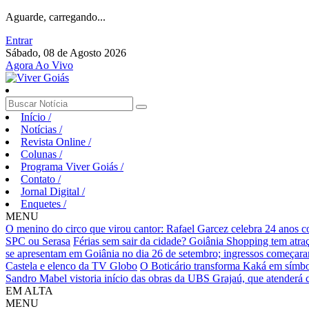
Aguarde, carregando...
Entrar
Sábado, 08 de Agosto 2026
Agora Ao Vivo
Início
/
Notícias
/
Revista Online
/
Colunas
/
Programa Viver Goiás
/
Contato
/
Jornal Digital
/
Enquetes
/
MENU
O menino do circo que virou cantor: Rafael Garcez celebra 24 anos 
SPC ou Serasa
Férias sem sair da cidade? Goiânia Shopping tem atraç
se apresentam em Goiânia no dia 26 de setembro; ingressos começaram 
Castela e elenco da TV Globo
O Boticário transforma Kaká em símbo
Sandro Mabel vistoria início das obras da UBS Grajaú, que atenderá
EM ALTA
MENU