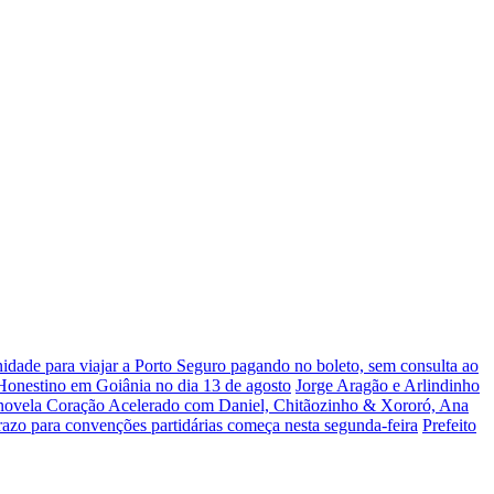
dade para viajar a Porto Seguro pagando no boleto, sem consulta ao
 Honestino em Goiânia no dia 13 de agosto
Jorge Aragão e Arlindinho
 novela Coração Acelerado com Daniel, Chitãozinho & Xororó, Ana
razo para convenções partidárias começa nesta segunda-feira
Prefeito