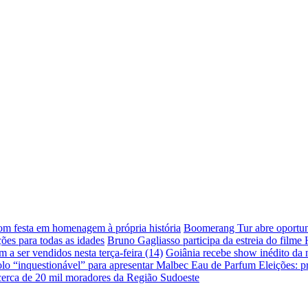
com festa em homenagem à própria história
Boomerang Tur abre oportuni
ões para todas as idades
Bruno Gagliasso participa da estreia do filme
a ser vendidos nesta terça-feira (14)
Goiânia recebe show inédito da
lo “inquestionável” para apresentar Malbec Eau de Parfum
Eleições: p
 cerca de 20 mil moradores da Região Sudoeste