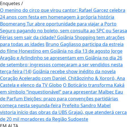
Enquetes
/
O menino do circo que virou cantor: Rafael Garcez celebra
24 anos com festa em homenagem à própria história
Boomerang Tur abre oportunidade para viajar a Porto
Seguro pagando no boleto, sem consulta ao SPC ou Serasa
Férias sem sair da cidade? Goiânia Shopping tem atrações
para todas as idades
Bruno Gagliasso participa da estreia
do filme Honestino em Goiânia no dia 13 de agosto
Jorge
Aragão e Arlindinho se apresentam em Goiânia no dia 26
de setembro; ingressos começaram a ser vendidos nesta
terça-feira (14)
Goiânia recebe show inédito da novela
Coração Acelerado com Daniel, Chitãozinho & Xororó, Ana
Castela e elenco da TV Globo
O Boticário transforma Kaká
em símbolo “inquestionável” para apresentar Malbec Eau
de Parfum
Eleições: prazo para convenções partidárias
começa nesta segunda-feira
Prefeito Sandro Mabel
vistoria início das obras da UBS Grajaú, que atenderá cerca
de 20 mil moradores da Região Sudoeste
EM ALTA