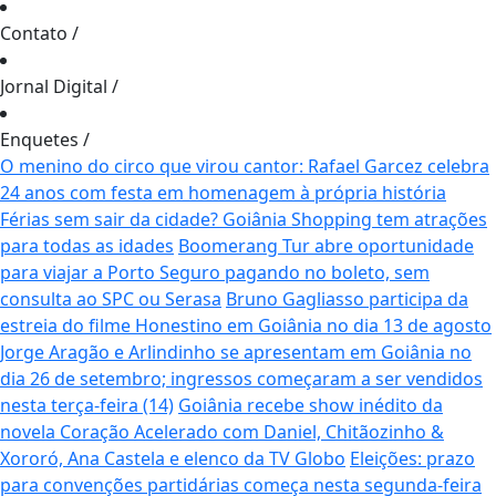
Contato
/
Jornal Digital
/
Enquetes
/
O menino do circo que virou cantor: Rafael Garcez celebra
24 anos com festa em homenagem à própria história
Férias sem sair da cidade? Goiânia Shopping tem atrações
para todas as idades
Boomerang Tur abre oportunidade
para viajar a Porto Seguro pagando no boleto, sem
consulta ao SPC ou Serasa
Bruno Gagliasso participa da
estreia do filme Honestino em Goiânia no dia 13 de agosto
Jorge Aragão e Arlindinho se apresentam em Goiânia no
dia 26 de setembro; ingressos começaram a ser vendidos
nesta terça-feira (14)
Goiânia recebe show inédito da
novela Coração Acelerado com Daniel, Chitãozinho &
Xororó, Ana Castela e elenco da TV Globo
Eleições: prazo
para convenções partidárias começa nesta segunda-feira