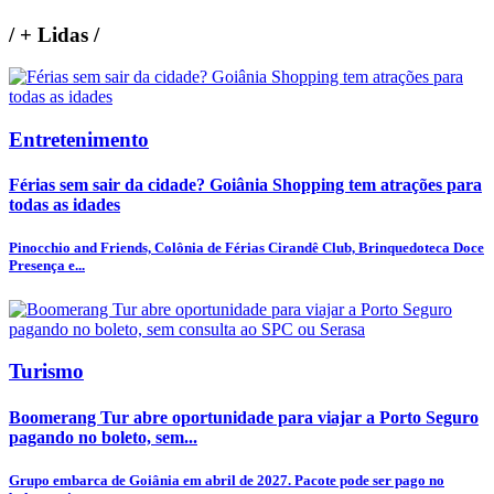
/
+ Lidas
/
Entretenimento
Férias sem sair da cidade? Goiânia Shopping tem atrações para
todas as idades
Pinocchio and Friends, Colônia de Férias Cirandê Club, Brinquedoteca Doce
Presença e...
Turismo
Boomerang Tur abre oportunidade para viajar a Porto Seguro
pagando no boleto, sem...
Grupo embarca de Goiânia em abril de 2027. Pacote pode ser pago no