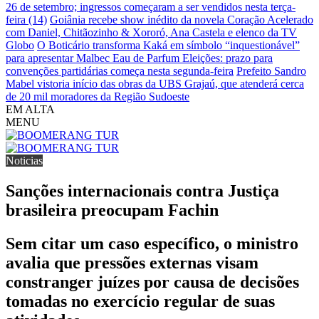
26 de setembro; ingressos começaram a ser vendidos nesta terça-
feira (14)
Goiânia recebe show inédito da novela Coração Acelerado
com Daniel, Chitãozinho & Xororó, Ana Castela e elenco da TV
Globo
O Boticário transforma Kaká em símbolo “inquestionável”
para apresentar Malbec Eau de Parfum
Eleições: prazo para
convenções partidárias começa nesta segunda-feira
Prefeito Sandro
Mabel vistoria início das obras da UBS Grajaú, que atenderá cerca
de 20 mil moradores da Região Sudoeste
EM ALTA
MENU
Noticias
Sanções internacionais contra Justiça
brasileira preocupam Fachin
Sem citar um caso específico, o ministro
avalia que pressões externas visam
constranger juízes por causa de decisões
tomadas no exercício regular de suas