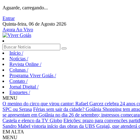
Aguarde, carregando...
Entrar
Quinta-feira, 06 de Agosto 2026
Agora Ao Vivo
Início
/
Notícias
/
Revista Online
/
Colunas
/
Programa Viver Goiás
/
Contato
/
Jornal Digital
/
Enquetes
/
MENU
O menino do circo que virou cantor: Rafael Garcez celebra 24 anos 
SPC ou Serasa
Férias sem sair da cidade? Goiânia Shopping tem atraç
se apresentam em Goiânia no dia 26 de setembro; ingressos começaram 
Castela e elenco da TV Globo
Eleições: prazo para convenções partid
Sandro Mabel vistoria início das obras da UBS Grajaú, que atenderá
EM ALTA
MENU