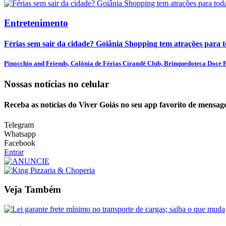
Entretenimento
Férias sem sair da cidade? Goiânia Shopping tem atrações para t
Pinocchio and Friends, Colônia de Férias Cirandê Club, Brinquedoteca Doce Pr
Nossas notícias
no celular
Receba as notícias do Viver Goiás no seu app favorito de mensag
Telegram
Whatsapp
Facebook
Entrar
Veja Também