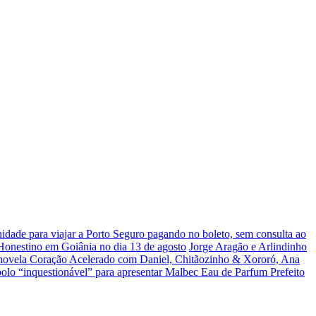
dade para viajar a Porto Seguro pagando no boleto, sem consulta ao
 Honestino em Goiânia no dia 13 de agosto
Jorge Aragão e Arlindinho
 novela Coração Acelerado com Daniel, Chitãozinho & Xororó, Ana
olo “inquestionável” para apresentar Malbec Eau de Parfum
Prefeito