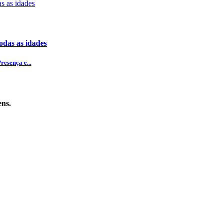
odas as idades
esença e...
ens.