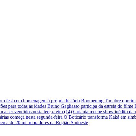
com festa em homenagem à própria história
Boomerang Tur abre oportuni
ões para todas as idades
Bruno Gagliasso participa da estreia do filme
a ser vendidos nesta terça-feira (14)
Goiânia recebe show inédito da
árias começa nesta segunda-feira
O Boticário transforma Kaká em símb
 cerca de 20 mil moradores da Região Sudoeste