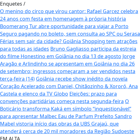
Enquetes
/
O menino do circo que virou cantor: Rafael Garcez celebra
24 anos com festa em homenagem à própria história
Boomerang Tur abre oportunidade para viajar a Porto
Seguro pagando no boleto, sem consulta ao SPC ou Serasa
Férias sem sair da cidade? Goiânia Shopping tem atrações
para todas as idades
Bruno Gagliasso participa da estreia
do filme Honestino em Goiânia no dia 13 de agosto
Jorge
Aragão e Arlindinho se apresentam em Goiânia no dia 26
de setembro; ingressos começaram a ser vendidos nesta
terça-feira (14)
Goiânia recebe show inédito da novela
Coração Acelerado com Daniel, Chitãozinho & Xororó, Ana
Castela e elenco da TV Globo
Eleições: prazo para
convenções partidárias começa nesta segunda-feira
O
Boticário transforma Kaká em símbolo “inquestionável”
para apresentar Malbec Eau de Parfum
Prefeito Sandro
Mabel vistoria início das obras da UBS Grajaú, que
atenderá cerca de 20 mil moradores da Região Sudoeste
EM ALTA