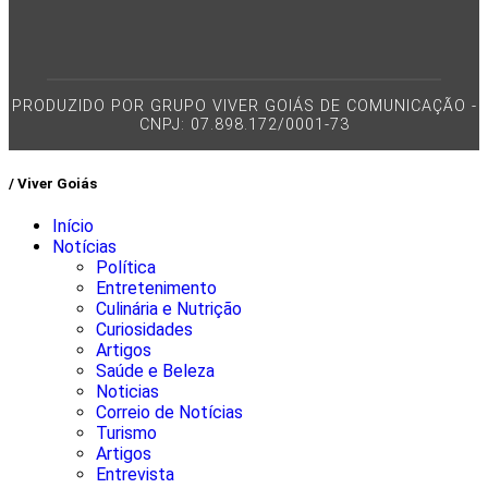
PRODUZIDO POR GRUPO VIVER GOIÁS DE COMUNICAÇÃO -
CNPJ: 07.898.172/0001-73
/ Viver Goiás
Início
Notícias
Política
Entretenimento
Culinária e Nutrição
Curiosidades
Artigos
Saúde e Beleza
Noticias
Correio de Notícias
Turismo
Artigos
Entrevista