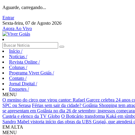
Aguarde, carregando...
Entrar
Sexta-feira, 07 de Agosto 2026
Agora Ao Vivo
Início
/
Notícias
/
Revista Online
/
Colunas
/
Programa Viver Goiás
/
Contato
/
Jornal Digital
/
Enquetes
/
MENU
O menino do circo que virou cantor: Rafael Garcez celebra 24 anos 
SPC ou Serasa
Férias sem sair da cidade? Goiânia Shopping tem atraç
se apresentam em Goiânia no dia 26 de setembro; ingressos começaram 
Castela e elenco da TV Globo
O Boticário transforma Kaká em símbo
Sandro Mabel vistoria início das obras da UBS Grajaú, que atenderá
EM ALTA
MENU