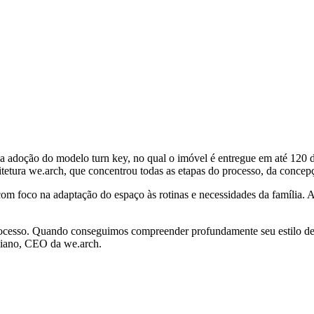
 adoção do modelo turn key, no qual o imóvel é entregue em até 120 d
etura we.arch, que concentrou todas as etapas do processo, da concepção
, com foco na adaptação do espaço às rotinas e necessidades da família. A
 processo. Quando conseguimos compreender profundamente seu estilo de
Aliano, CEO da we.arch.