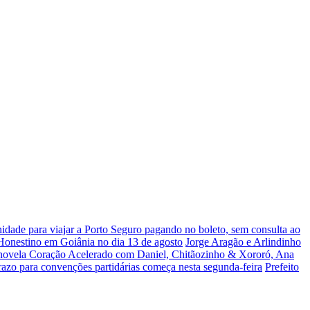
dade para viajar a Porto Seguro pagando no boleto, sem consulta ao
 Honestino em Goiânia no dia 13 de agosto
Jorge Aragão e Arlindinho
 novela Coração Acelerado com Daniel, Chitãozinho & Xororó, Ana
razo para convenções partidárias começa nesta segunda-feira
Prefeito