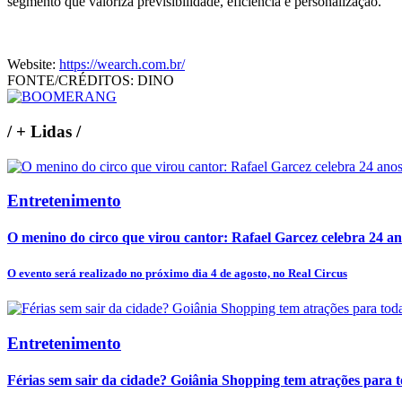
segmento que valoriza previsibilidade, eficiência e personalização.
Website:
https://wearch.com.br/
FONTE/CRÉDITOS:
DINO
/
+ Lidas
/
Entretenimento
O menino do circo que virou cantor: Rafael Garcez celebra 24 an
O evento será realizado no próximo dia 4 de agosto, no Real Circus
Entretenimento
Férias sem sair da cidade? Goiânia Shopping tem atrações para t