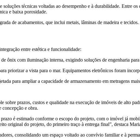
soluções técnicas voltadas ao desempenho e à durabilidade. Entre os d
nica e baixa porosidade.
egrada de acabamentos, que inclui metais, lâminas de madeira e tecidos
ntegração entre estética e funcionalidade:
 de ônix com iluminação interna, exigindo soluções de engenharia para vi
 para priorizar a vista para o mar. Equipamentos eletrônicos foram inco
rojetada para ampliar a capacidade de armazenamento em metragens mai
e sobre prazos, custos e qualidade na execução de imóveis de alto padrã
e concepção e obra.
 prazo é estimado conforme o escopo do projeto, com o imóvel já mobi
to original do projeto, do primeiro traço à entrega final”, destaca Mar
radores, consolidando um espaço voltado ao convívio familiar e à perm