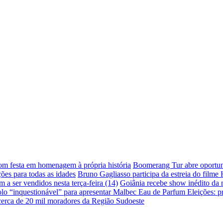
com festa em homenagem à própria história
Boomerang Tur abre oportuni
ões para todas as idades
Bruno Gagliasso participa da estreia do filme
a ser vendidos nesta terça-feira (14)
Goiânia recebe show inédito da
lo “inquestionável” para apresentar Malbec Eau de Parfum
Eleições: p
 cerca de 20 mil moradores da Região Sudoeste