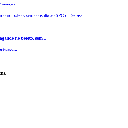
esença e...
gando no boleto, sem...
ré-pago,...
ens.