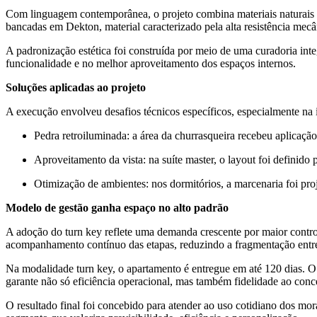
Com linguagem contemporânea, o projeto combina materiais naturais e 
bancadas em Dekton, material caracterizado pela alta resistência mecâ
A padronização estética foi construída por meio de uma curadoria int
funcionalidade e no melhor aproveitamento dos espaços internos.
Soluções aplicadas ao projeto
A execução envolveu desafios técnicos específicos, especialmente na i
Pedra retroiluminada: a área da churrasqueira recebeu aplicação
Aproveitamento da vista: na suíte master, o layout foi definido
Otimização de ambientes: nos dormitórios, a marcenaria foi p
Modelo de gestão ganha espaço no alto padrão
A adoção do turn key reflete uma demanda crescente por maior control
acompanhamento contínuo das etapas, reduzindo a fragmentação entr
Na modalidade turn key, o apartamento é entregue em até 120 dias. O
garante não só eficiência operacional, mas também fidelidade ao concei
O resultado final foi concebido para atender ao uso cotidiano dos mo