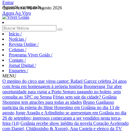
Entrar
Aguarde, carregando...
Quinta-feira, 06 de Agosto 2026
Agora Ao Vivo
Início
/
Notícias
/
Revista Online
/
Colunas
/
Programa Viver Goiás
/
Contato
/
Jornal Digital
/
Enquetes
/
MENU
O menino do circo que virou cantor: Rafael Garcez celebra 24 anos
com festa em homenagem à própria história
Boomerang Tur abre
oportunidade para viajar a Porto Seguro pagando no boleto, sem
consulta ao SPC ou Serasa
Férias sem sair da cidade? Goiânia
Shopping tem atrações para todas as idades
Bruno Gagliasso
participa da estreia do filme Honestino em Goiânia no dia 13 de
agosto
Jorge Aragão e Arlindinho se apresentam em Goiânia no dia
26 de setembro; ingressos começaram a ser vendidos nesta terça-
feira (14)
Goiânia recebe show inédito da novela Coração Acelerado
com Daniel, Chitãozinho & Xororó, Ana Castela e elenco da TV