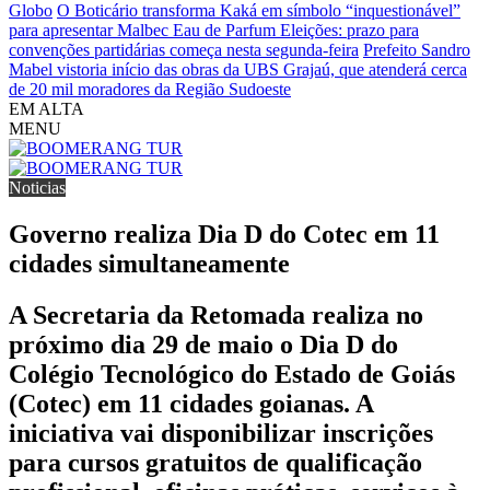
Globo
O Boticário transforma Kaká em símbolo “inquestionável”
para apresentar Malbec Eau de Parfum
Eleições: prazo para
convenções partidárias começa nesta segunda-feira
Prefeito Sandro
Mabel vistoria início das obras da UBS Grajaú, que atenderá cerca
de 20 mil moradores da Região Sudoeste
EM ALTA
MENU
Noticias
Governo realiza Dia D do Cotec em 11
cidades simultaneamente
A Secretaria da Retomada realiza no
próximo dia 29 de maio o Dia D do
Colégio Tecnológico do Estado de Goiás
(Cotec) em 11 cidades goianas. A
iniciativa vai disponibilizar inscrições
para cursos gratuitos de qualificação