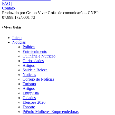
FAQ
|
Contato
Produzido por Grupo Viver Goiás de comunicação - CNPJ:
07.898.172/0001-73
/ Viver Goiás
Início
Notícias
Política
Entretenimento
Culinária e Nutrição
Curiosidades
Artigos
Saúde e Beleza
Noticias
Correio de Notícias
Turismo
Artigos
Entrevista
Cidades
Eleições 2020
Esporte
Prêmio Mulheres Empreendedoras