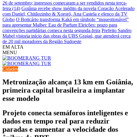
26 de setembro; ingressos começaram a ser vendidos nesta terça-
feira (14)
Goiânia recebe show inédito da novela Coração Acelerado
com Daniel, Chitãozinho & Xororó, Ana Castela e elenco da TV
Globo
O Boticário transforma Kaká em símbolo “inquestionável”
para apresentar Malbec Eau de Parfum
Eleições: prazo para
convenções partidárias começa nesta segunda-feira
Prefeito Sandro
Mabel vistoria início das obras da UBS Grajaú, que atenderá cerca
de 20 mil moradores da Região Sudoeste
EM ALTA
MENU
Cidades
Metronização alcança 13 km em Goiânia,
primeira capital brasileira a implantar
esse modelo
Projeto conecta semáforos inteligentes e
dados em tempo real para reduzir
paradas e aumentar a velocidade dos