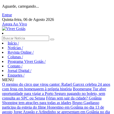
Aguarde, carregando...
Entrar
Quinta-feira, 06 de Agosto 2026
Agora Ao Vivo
Início
/
Notícias
/
Revista Online
/
Colunas
/
Programa Viver Goiás
/
Contato
/
Jornal Digital
/
Enquetes
/
MENU
O menino do circo que virou cantor: Rafael Garcez celebra 24 anos
com festa em homenagem à própria história
Boomerang Tur abre
oportunidade para viajar a Porto Seguro pagando no boleto, sem
consulta ao SPC ou Serasa
Férias sem sair da cidade? Goiânia
Shopping tem atrações para todas as idades
Bruno Gagliasso
participa da estreia do filme Honestino em Goiânia no dia 13 de
agosto
Jorge Aragão e Arlindinho se apresentam em Goiânia no dia