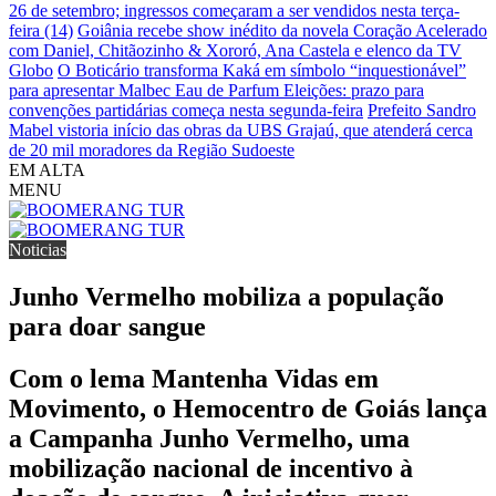
26 de setembro; ingressos começaram a ser vendidos nesta terça-
feira (14)
Goiânia recebe show inédito da novela Coração Acelerado
com Daniel, Chitãozinho & Xororó, Ana Castela e elenco da TV
Globo
O Boticário transforma Kaká em símbolo “inquestionável”
para apresentar Malbec Eau de Parfum
Eleições: prazo para
convenções partidárias começa nesta segunda-feira
Prefeito Sandro
Mabel vistoria início das obras da UBS Grajaú, que atenderá cerca
de 20 mil moradores da Região Sudoeste
EM ALTA
MENU
Noticias
Junho Vermelho mobiliza a população
para doar sangue
Com o lema Mantenha Vidas em
Movimento, o Hemocentro de Goiás lança
a Campanha Junho Vermelho, uma
mobilização nacional de incentivo à