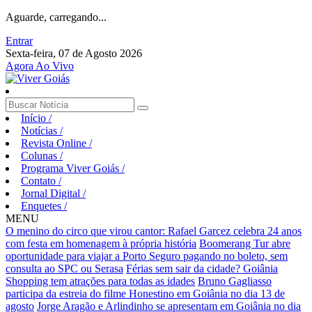
Aguarde, carregando...
Entrar
Sexta-feira, 07 de Agosto 2026
Agora Ao Vivo
Início
/
Notícias
/
Revista Online
/
Colunas
/
Programa Viver Goiás
/
Contato
/
Jornal Digital
/
Enquetes
/
MENU
O menino do circo que virou cantor: Rafael Garcez celebra 24 anos
com festa em homenagem à própria história
Boomerang Tur abre
oportunidade para viajar a Porto Seguro pagando no boleto, sem
consulta ao SPC ou Serasa
Férias sem sair da cidade? Goiânia
Shopping tem atrações para todas as idades
Bruno Gagliasso
participa da estreia do filme Honestino em Goiânia no dia 13 de
agosto
Jorge Aragão e Arlindinho se apresentam em Goiânia no dia