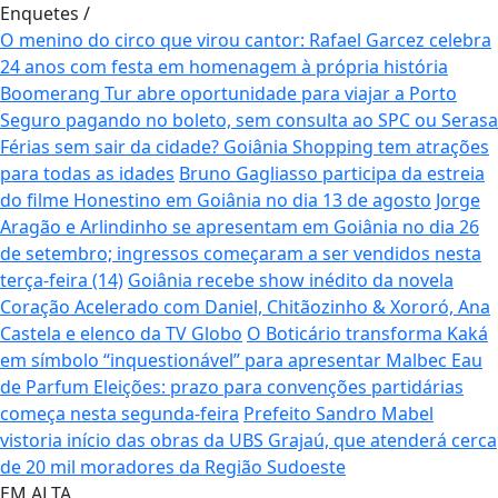
Enquetes
/
O menino do circo que virou cantor: Rafael Garcez celebra
24 anos com festa em homenagem à própria história
Boomerang Tur abre oportunidade para viajar a Porto
Seguro pagando no boleto, sem consulta ao SPC ou Serasa
Férias sem sair da cidade? Goiânia Shopping tem atrações
para todas as idades
Bruno Gagliasso participa da estreia
do filme Honestino em Goiânia no dia 13 de agosto
Jorge
Aragão e Arlindinho se apresentam em Goiânia no dia 26
de setembro; ingressos começaram a ser vendidos nesta
terça-feira (14)
Goiânia recebe show inédito da novela
Coração Acelerado com Daniel, Chitãozinho & Xororó, Ana
Castela e elenco da TV Globo
O Boticário transforma Kaká
em símbolo “inquestionável” para apresentar Malbec Eau
de Parfum
Eleições: prazo para convenções partidárias
começa nesta segunda-feira
Prefeito Sandro Mabel
vistoria início das obras da UBS Grajaú, que atenderá cerca
de 20 mil moradores da Região Sudoeste
EM ALTA