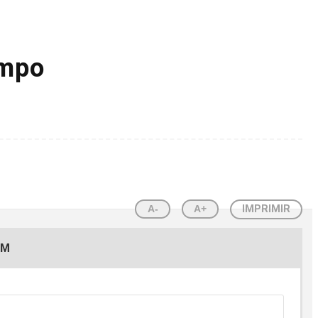
ampo
A-
A+
IMPRIMIR
EM