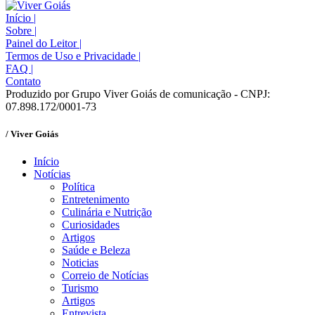
Início
|
Sobre
|
Painel do Leitor
|
Termos de Uso e Privacidade
|
FAQ
|
Contato
Produzido por Grupo Viver Goiás de comunicação - CNPJ:
07.898.172/0001-73
/ Viver Goiás
Início
Notícias
Política
Entretenimento
Culinária e Nutrição
Curiosidades
Artigos
Saúde e Beleza
Noticias
Correio de Notícias
Turismo
Artigos
Entrevista