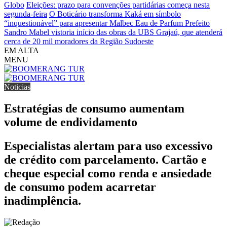
Globo
Eleições: prazo para convenções partidárias começa nesta
segunda-feira
O Boticário transforma Kaká em símbolo
“inquestionável” para apresentar Malbec Eau de Parfum
Prefeito
Sandro Mabel vistoria início das obras da UBS Grajaú, que atenderá
cerca de 20 mil moradores da Região Sudoeste
EM ALTA
MENU
Noticias
Estratégias de consumo aumentam
volume de endividamento
Especialistas alertam para uso excessivo
de crédito com parcelamento. Cartão e
cheque especial como renda e ansiedade
de consumo podem acarretar
inadimplência.