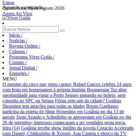
Entrar
Aguarde, carregando...
Quinta-feira, 06 de Agosto 2026
Agora Ao Vivo
Início
/
Notícias
/
Revista Online
/
Colunas
/
Programa Viver Goiás
/
Contato
/
Jornal Digital
/
Enquetes
/
MENU
O menino do circo que virou cantor: Rafael Garcez celebra 24 anos
com festa em homenagem à própria história
Boomerang Tur abre
oportunidade para viajar a Porto Seguro pagando no boleto, sem
consulta ao SPC ou Serasa
Férias sem sair da cidade? Goiânia
Shopping tem atrações para todas as idades
Bruno Gagliasso
participa da estreia do filme Honestino em Goiânia no dia 13 de
agosto
Jorge Aragão e Arlindinho se apresentam em Goiânia no dia
26 de setembro; ingressos começaram a ser vendidos nesta terça-
feira (14)
Goiânia recebe show inédito da novela Coração Acelerado
com Daniel, Chitãozinho & Xororó, Ana Castela e elenco da TV