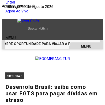
Entrar
Aguarde, carregando...
Domingo, 09 de Agosto 2026
Agora Ao Vivo
MENU
ABRE OPORTUNIDADE PARA VIAJAR A PORTO SEGURO PAGAND
MENU
EM ALTA
NOTICIAS
Desenrola Brasil: saiba como
usar FGTS para pagar dívidas em
atraso