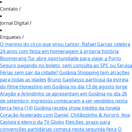
Contato
/
Jornal Digital
/
Enquetes
/
O menino do circo que virou cantor: Rafael Garcez celebra
24 anos com festa em homenagem à própria história
Boomerang Tur abre oportunidade para viajar a Porto
Seguro pagando no boleto, sem consulta ao SPC ou Serasa
Férias sem sair da cidade? Goiânia Shopping tem atrações
para todas as idades
Bruno Gagliasso participa da estreia
do filme Honestino em Goiânia no dia 13 de agosto
Jorge
Aragão e Arlindinho se apresentam em Goiânia no dia 26
de setembro; ingressos começaram a ser vendidos nesta
terça-feira (14)
Goiânia recebe show inédito da novela
Coração Acelerado com Daniel, Chitãozinho & Xororó, Ana
Castela e elenco da TV Globo
Eleições: prazo para
convenções partidárias começa nesta segunda-feira
O