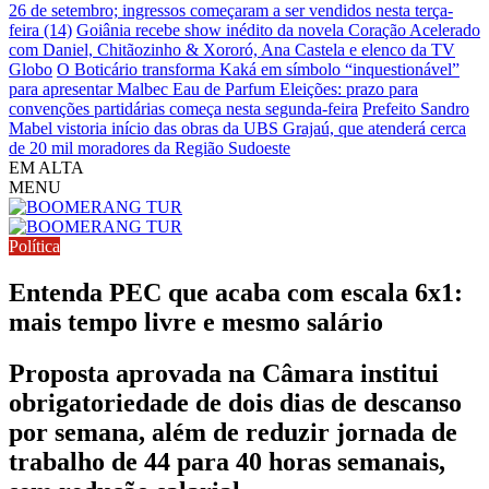
26 de setembro; ingressos começaram a ser vendidos nesta terça-
feira (14)
Goiânia recebe show inédito da novela Coração Acelerado
com Daniel, Chitãozinho & Xororó, Ana Castela e elenco da TV
Globo
O Boticário transforma Kaká em símbolo “inquestionável”
para apresentar Malbec Eau de Parfum
Eleições: prazo para
convenções partidárias começa nesta segunda-feira
Prefeito Sandro
Mabel vistoria início das obras da UBS Grajaú, que atenderá cerca
de 20 mil moradores da Região Sudoeste
EM ALTA
MENU
Política
Entenda PEC que acaba com escala 6x1:
mais tempo livre e mesmo salário
Proposta aprovada na Câmara institui
obrigatoriedade de dois dias de descanso
por semana, além de reduzir jornada de
trabalho de 44 para 40 horas semanais,