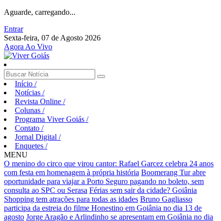
Aguarde, carregando...
Entrar
Sexta-feira, 07 de Agosto 2026
Agora Ao Vivo
Início
/
Notícias
/
Revista Online
/
Colunas
/
Programa Viver Goiás
/
Contato
/
Jornal Digital
/
Enquetes
/
MENU
O menino do circo que virou cantor: Rafael Garcez celebra 24 anos
com festa em homenagem à própria história
Boomerang Tur abre
oportunidade para viajar a Porto Seguro pagando no boleto, sem
consulta ao SPC ou Serasa
Férias sem sair da cidade? Goiânia
Shopping tem atrações para todas as idades
Bruno Gagliasso
participa da estreia do filme Honestino em Goiânia no dia 13 de
agosto
Jorge Aragão e Arlindinho se apresentam em Goiânia no dia