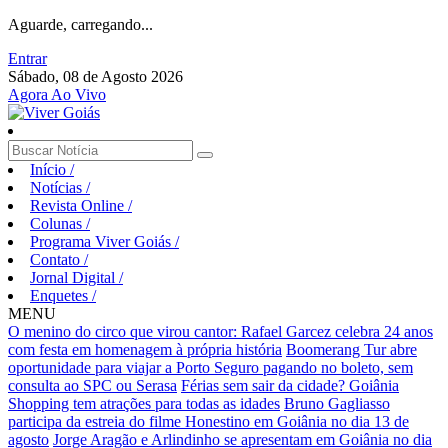
Aguarde, carregando...
Entrar
Sábado, 08 de Agosto 2026
Agora Ao Vivo
Início
/
Notícias
/
Revista Online
/
Colunas
/
Programa Viver Goiás
/
Contato
/
Jornal Digital
/
Enquetes
/
MENU
O menino do circo que virou cantor: Rafael Garcez celebra 24 anos
com festa em homenagem à própria história
Boomerang Tur abre
oportunidade para viajar a Porto Seguro pagando no boleto, sem
consulta ao SPC ou Serasa
Férias sem sair da cidade? Goiânia
Shopping tem atrações para todas as idades
Bruno Gagliasso
participa da estreia do filme Honestino em Goiânia no dia 13 de
agosto
Jorge Aragão e Arlindinho se apresentam em Goiânia no dia