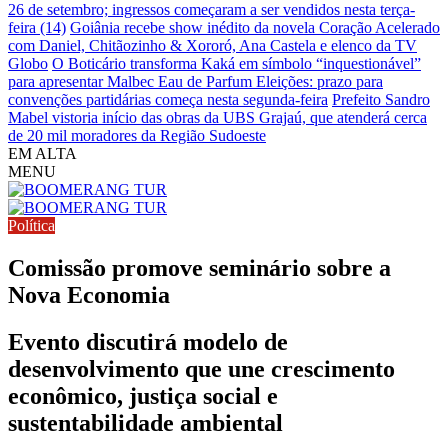
26 de setembro; ingressos começaram a ser vendidos nesta terça-
feira (14)
Goiânia recebe show inédito da novela Coração Acelerado
com Daniel, Chitãozinho & Xororó, Ana Castela e elenco da TV
Globo
O Boticário transforma Kaká em símbolo “inquestionável”
para apresentar Malbec Eau de Parfum
Eleições: prazo para
convenções partidárias começa nesta segunda-feira
Prefeito Sandro
Mabel vistoria início das obras da UBS Grajaú, que atenderá cerca
de 20 mil moradores da Região Sudoeste
EM ALTA
MENU
Política
Comissão promove seminário sobre a
Nova Economia
Evento discutirá modelo de
desenvolvimento que une crescimento
econômico, justiça social e
sustentabilidade ambiental