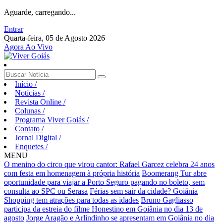
Aguarde, carregando...
Entrar
Quarta-feira, 05 de Agosto 2026
Agora Ao Vivo
Início
/
Notícias
/
Revista Online
/
Colunas
/
Programa Viver Goiás
/
Contato
/
Jornal Digital
/
Enquetes
/
MENU
O menino do circo que virou cantor: Rafael Garcez celebra 24 anos
com festa em homenagem à própria história
Boomerang Tur abre
oportunidade para viajar a Porto Seguro pagando no boleto, sem
consulta ao SPC ou Serasa
Férias sem sair da cidade? Goiânia
Shopping tem atrações para todas as idades
Bruno Gagliasso
participa da estreia do filme Honestino em Goiânia no dia 13 de
agosto
Jorge Aragão e Arlindinho se apresentam em Goiânia no dia