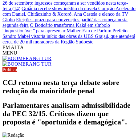
26 de setembro; ingressos começaram a ser vendidos nesta terça-
feira (14)
Goiânia recebe show inédito da novela Coração Acelerado
com Daniel, Chitãozinho & Xororó, Ana Castela e elenco da TV
Globo
Eleições: prazo para convenções partidárias começa nesta
segunda-feira
O Boticário transforma Kaká em símbolo
“inquestionável” para apresentar Malbec Eau de Parfum
Prefeito
Sandro Mabel vistoria início das obras da UBS Grajaú, que atenderá
cerca de 20 mil moradores da Região Sudoeste
EM ALTA
MENU
Política
CCJ retoma nesta terça debate sobre
redução da maioridade penal
Parlamentares analisam admissibilidade
da PEC 32/15. Críticos dizem que
proposta é "oportunida e demagógica".