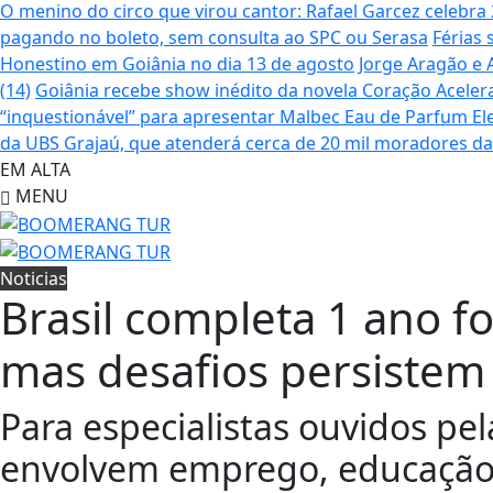
O menino do circo que virou cantor: Rafael Garcez celebr
pagando no boleto, sem consulta ao SPC ou Serasa
Férias 
Honestino em Goiânia no dia 13 de agosto
Jorge Aragão e 
(14)
Goiânia recebe show inédito da novela Coração Aceler
“inquestionável” para apresentar Malbec Eau de Parfum
El
da UBS Grajaú, que atenderá cerca de 20 mil moradores d
EM ALTA
MENU
Noticias
Brasil completa 1 ano 
mas desafios persistem
Para especialistas ouvidos pel
envolvem emprego, educação,