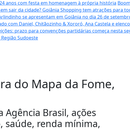
a 24 anos com festa em homenagem à própria história
Boome
sem sair da cidade? Goiânia Shopping tem atrações para to
Arlindinho se apresentam em Goiânia no dia 26 de setembro
ado com Daniel, Chitãozinho & Xororó, Ana Castela e elenc
eições: prazo para convenções partidárias começa nesta se
a Região Sudoeste
fora do Mapa da Fome,
a Agência Brasil, ações
 saúde, renda mínima,