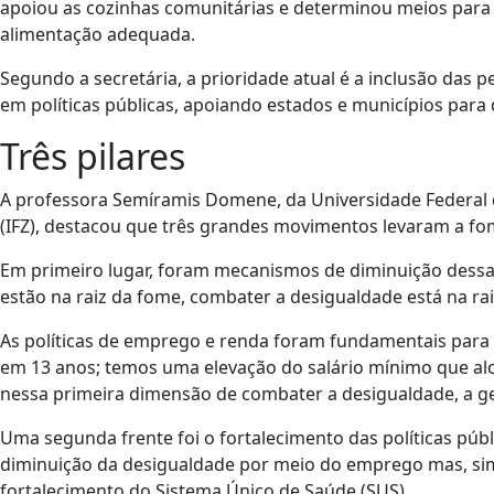
apoiou as cozinhas comunitárias e determinou meios para g
alimentação adequada.
Segundo a secretária, a prioridade atual é a inclusão das 
em políticas públicas, apoiando estados e municípios p
Três pilares
A professora Semíramis Domene, da Universidade Federal d
(IFZ), destacou que três grandes movimentos levaram a f
Em primeiro lugar, foram mecanismos de diminuição dessa
estão na raiz da fome, combater a desigualdade está na rai
As políticas de emprego e renda foram fundamentais para 
em 13 anos; temos uma elevação do salário mínimo que alca
nessa primeira dimensão de combater a desigualdade, a g
Uma segunda frente foi o fortalecimento das políticas públ
diminuição da desigualdade por meio do emprego mas, sim
fortalecimento do Sistema Único de Saúde (SUS).