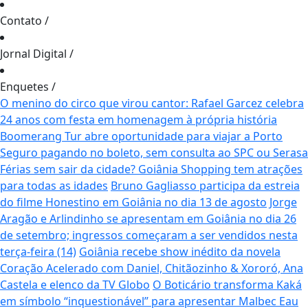
Contato
/
Jornal Digital
/
Enquetes
/
O menino do circo que virou cantor: Rafael Garcez celebra
24 anos com festa em homenagem à própria história
Boomerang Tur abre oportunidade para viajar a Porto
Seguro pagando no boleto, sem consulta ao SPC ou Serasa
Férias sem sair da cidade? Goiânia Shopping tem atrações
para todas as idades
Bruno Gagliasso participa da estreia
do filme Honestino em Goiânia no dia 13 de agosto
Jorge
Aragão e Arlindinho se apresentam em Goiânia no dia 26
de setembro; ingressos começaram a ser vendidos nesta
terça-feira (14)
Goiânia recebe show inédito da novela
Coração Acelerado com Daniel, Chitãozinho & Xororó, Ana
Castela e elenco da TV Globo
O Boticário transforma Kaká
em símbolo “inquestionável” para apresentar Malbec Eau