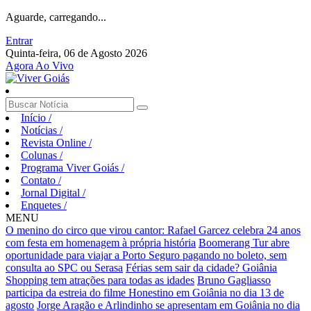
Aguarde, carregando...
Entrar
Quinta-feira, 06 de Agosto 2026
Agora Ao Vivo
Início
/
Notícias
/
Revista Online
/
Colunas
/
Programa Viver Goiás
/
Contato
/
Jornal Digital
/
Enquetes
/
MENU
O menino do circo que virou cantor: Rafael Garcez celebra 24 anos
com festa em homenagem à própria história
Boomerang Tur abre
oportunidade para viajar a Porto Seguro pagando no boleto, sem
consulta ao SPC ou Serasa
Férias sem sair da cidade? Goiânia
Shopping tem atrações para todas as idades
Bruno Gagliasso
participa da estreia do filme Honestino em Goiânia no dia 13 de
agosto
Jorge Aragão e Arlindinho se apresentam em Goiânia no dia