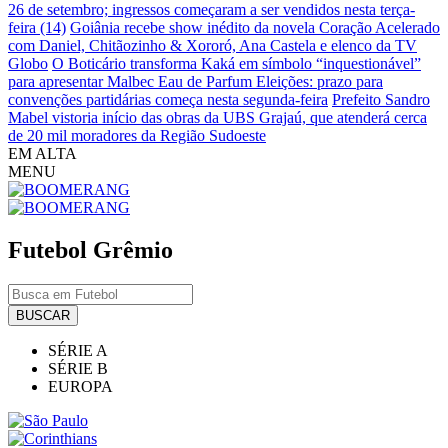
26 de setembro; ingressos começaram a ser vendidos nesta terça-
feira (14)
Goiânia recebe show inédito da novela Coração Acelerado
com Daniel, Chitãozinho & Xororó, Ana Castela e elenco da TV
Globo
O Boticário transforma Kaká em símbolo “inquestionável”
para apresentar Malbec Eau de Parfum
Eleições: prazo para
convenções partidárias começa nesta segunda-feira
Prefeito Sandro
Mabel vistoria início das obras da UBS Grajaú, que atenderá cerca
de 20 mil moradores da Região Sudoeste
EM ALTA
MENU
Futebol
Grêmio
BUSCAR
SÉRIE A
SÉRIE B
EUROPA