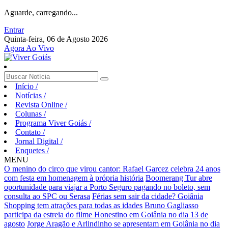
Aguarde, carregando...
Entrar
Quinta-feira, 06 de Agosto 2026
Agora Ao Vivo
Início
/
Notícias
/
Revista Online
/
Colunas
/
Programa Viver Goiás
/
Contato
/
Jornal Digital
/
Enquetes
/
MENU
O menino do circo que virou cantor: Rafael Garcez celebra 24 anos
com festa em homenagem à própria história
Boomerang Tur abre
oportunidade para viajar a Porto Seguro pagando no boleto, sem
consulta ao SPC ou Serasa
Férias sem sair da cidade? Goiânia
Shopping tem atrações para todas as idades
Bruno Gagliasso
participa da estreia do filme Honestino em Goiânia no dia 13 de
agosto
Jorge Aragão e Arlindinho se apresentam em Goiânia no dia