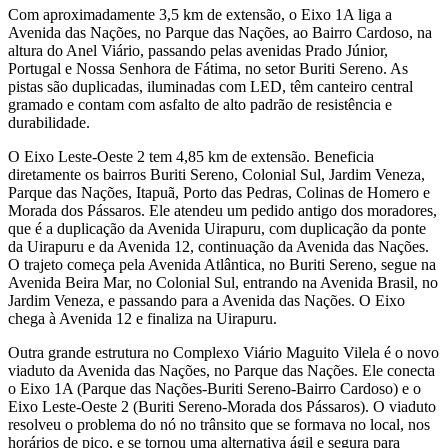
Com aproximadamente 3,5 km de extensão, o Eixo 1A liga a
Avenida das Nações, no Parque das Nações, ao Bairro Cardoso, na
altura do Anel Viário, passando pelas avenidas Prado Júnior,
Portugal e Nossa Senhora de Fátima, no setor Buriti Sereno. As
pistas são duplicadas, iluminadas com LED, têm canteiro central
gramado e contam com asfalto de alto padrão de resistência e
durabilidade.
O Eixo Leste-Oeste 2 tem 4,85 km de extensão. Beneficia
diretamente os bairros Buriti Sereno, Colonial Sul, Jardim Veneza,
Parque das Nações, Itapuã, Porto das Pedras, Colinas de Homero e
Morada dos Pássaros. Ele atendeu um pedido antigo dos moradores,
que é a duplicação da Avenida Uirapuru, com duplicação da ponte
da Uirapuru e da Avenida 12, continuação da Avenida das Nações.
O trajeto começa pela Avenida Atlântica, no Buriti Sereno, segue na
Avenida Beira Mar, no Colonial Sul, entrando na Avenida Brasil, no
Jardim Veneza, e passando para a Avenida das Nações. O Eixo
chega à Avenida 12 e finaliza na Uirapuru.
Outra grande estrutura no Complexo Viário Maguito Vilela é o novo
viaduto da Avenida das Nações, no Parque das Nações. Ele conecta
o Eixo 1A (Parque das Nações-Buriti Sereno-Bairro Cardoso) e o
Eixo Leste-Oeste 2 (Buriti Sereno-Morada dos Pássaros). O viaduto
resolveu o problema do nó no trânsito que se formava no local, nos
horários de pico, e se tornou uma alternativa ágil e segura para