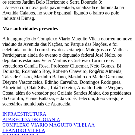
os setores Jardim Belo Horizonte e Serra Dourada 3;
- Acesso com nova pista pavimentada, sinalizada e iluminada na
Avenida Caiapós, no setor Expansul, ligando o bairro ao polo
industrial Dimag.
Mais autoridades presentes
A inauguração do Complexo Viário Maguito Vilela ocorreu no novo
viaduto da Avenida das Nações, no Parque das Nações, e foi
celebrada ao final com show dos sertanejos Matogrosso e Mathias.
Participaram ainda do evento o deputado federal José Nelto, os
deputados estaduais Veter Martins e Cristóvão Tormin e os
vereadores Camila Rosa, Professor Clusemar, Neto Gomes, Bi
Dourado, Rosinaldo Boy, Roberto Chaveiro, Rogério Almeida,
Tales de Castro, Mazinho Baiano, Mazinho do Madre Germana,
Dieyme Vasconcelos, Edinho Carvalho, Domingos Rodrigues,
Almeidinha, Olair Silva, Tatá Teixeira, Arnaldo Leite e Wegney
Costa, além do vereador por Goiânia Sandes Júnior, dos presidentes
da Goinfra, Eliane Baltazar, e da Goiás Telecom, João Grego, e
secretários municipais de Aparecida.
INFRAESTRUTURA
APARECIDA DE GOIANIA
COMPLEXO VIARIO MAGUITO VILELAA
LEANDRO VILELA