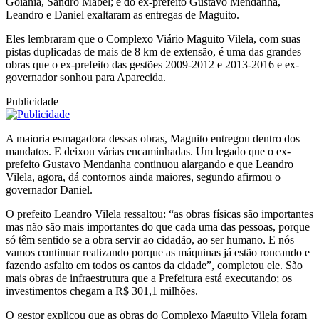
Goiânia, Sandro Mabel; e do ex-prefeito Gustavo Mendanha,
Leandro e Daniel exaltaram as entregas de Maguito.
Eles lembraram que o Complexo Viário Maguito Vilela, com suas
pistas duplicadas de mais de 8 km de extensão, é uma das grandes
obras que o ex-prefeito das gestões 2009-2012 e 2013-2016 e ex-
governador sonhou para Aparecida.
Publicidade
A maioria esmagadora dessas obras, Maguito entregou dentro dos
mandatos. E deixou várias encaminhadas. Um legado que o ex-
prefeito Gustavo Mendanha continuou alargando e que Leandro
Vilela, agora, dá contornos ainda maiores, segundo afirmou o
governador Daniel.
O prefeito Leandro Vilela ressaltou: “as obras físicas são importantes
mas não são mais importantes do que cada uma das pessoas, porque
só têm sentido se a obra servir ao cidadão, ao ser humano. E nós
vamos continuar realizando porque as máquinas já estão roncando e
fazendo asfalto em todos os cantos da cidade”, completou ele. São
mais obras de infraestrutura que a Prefeitura está executando; os
investimentos chegam a R$ 301,1 milhões.
O gestor explicou que as obras do Complexo Maguito Vilela foram