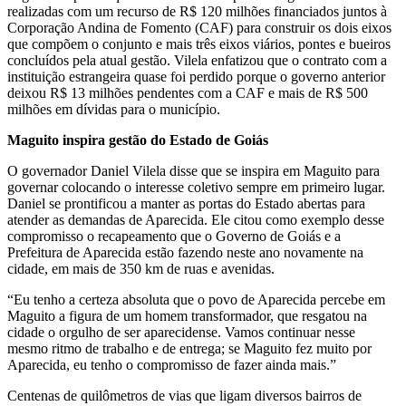
realizadas com um recurso de R$ 120 milhões financiados juntos à
Corporação Andina de Fomento (CAF) para construir os dois eixos
que compõem o conjunto e mais três eixos viários, pontes e bueiros
concluídos pela atual gestão. Vilela enfatizou que o contrato com a
instituição estrangeira quase foi perdido porque o governo anterior
deixou R$ 13 milhões pendentes com a CAF e mais de R$ 500
milhões em dívidas para o município.
Maguito inspira gestão do Estado de Goiás
O governador Daniel Vilela disse que se inspira em Maguito para
governar colocando o interesse coletivo sempre em primeiro lugar.
Daniel se prontificou a manter as portas do Estado abertas para
atender as demandas de Aparecida. Ele citou como exemplo desse
compromisso o recapeamento que o Governo de Goiás e a
Prefeitura de Aparecida estão fazendo neste ano novamente na
cidade, em mais de 350 km de ruas e avenidas.
“Eu tenho a certeza absoluta que o povo de Aparecida percebe em
Maguito a figura de um homem transformador, que resgatou na
cidade o orgulho de ser aparecidense. Vamos continuar nesse
mesmo ritmo de trabalho e de entrega; se Maguito fez muito por
Aparecida, eu tenho o compromisso de fazer ainda mais.”
Centenas de quilômetros de vias que ligam diversos bairros de