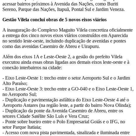
acessar bairros próximos à Avenida das Nações, como Buriti
Sereno, Parque das Nações, Itapuã, Pontal Sul e Jardim Veneza.
Gestão Vilela conclui obras de 5 novos eixos viários
A inauguração do Complexo Maguito Vilela concretiza oficialmente
a entrega dos cinco novos eixos viários construídos em Aparecida
no sentido leste-oeste, incluindo duplicação de avenidas e pontes
como das avenidas Casemiro de Abreu e Uirapuru.
Além dos eixos 1A e Leste-Oeste 2, a gestão do prefeito Vilela
executou ainda essas obras ligadas aos demais eixos leste-oeste e à
conexão interbairros na cidade:
- Eixo Leste-Oeste 1: trecho entre o setor Aeroporto Sul e o Jardim
Alto Paraíso;
- Eixo Leste-Oeste 3: trecho entre a GO-040 e o Eixo Leste-Oeste 1,
no Aeroporto Sul;
- Duplicação e pavimentação asfáltica do Eixo Leste-Oeste 4 até o
Aeroporto Antares (na região leste, a partir do bairro Nova Olinda);
- Duplicação da ponte da Avenida Casemiro de Abreu, entre os
setores Cidade Satélite São Luís e Vera Cruz;
- Ponte sobre bueiro entre o Polo Empresarial Goiás e o IFG, no
setor Parque Itatiaia;
- Acesso com nova pista pavimentada, sinalizada e iluminada entre