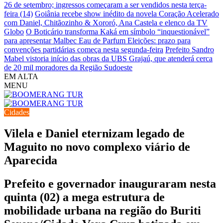
26 de setembro; ingressos começaram a ser vendidos nesta terça-
feira (14)
Goiânia recebe show inédito da novela Coração Acelerado
com Daniel, Chitãozinho & Xororó, Ana Castela e elenco da TV
Globo
O Boticário transforma Kaká em símbolo “inquestionável”
para apresentar Malbec Eau de Parfum
Eleições: prazo para
convenções partidárias começa nesta segunda-feira
Prefeito Sandro
Mabel vistoria início das obras da UBS Grajaú, que atenderá cerca
de 20 mil moradores da Região Sudoeste
EM ALTA
MENU
Cidades
Vilela e Daniel eternizam legado de
Maguito no novo complexo viário de
Aparecida
Prefeito e governador inauguraram nesta
quinta (02) a mega estrutura de
mobilidade urbana na região do Buriti