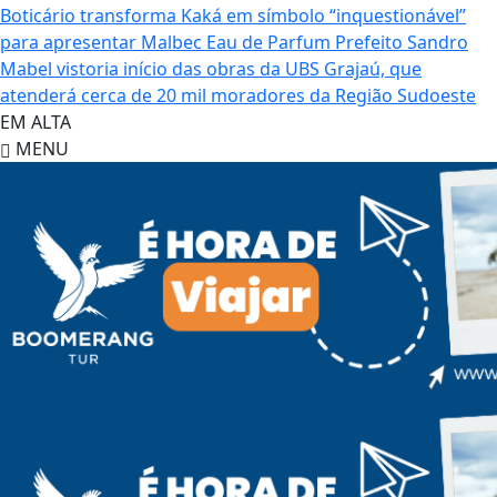
Boticário transforma Kaká em símbolo “inquestionável”
para apresentar Malbec Eau de Parfum
Prefeito Sandro
Mabel vistoria início das obras da UBS Grajaú, que
atenderá cerca de 20 mil moradores da Região Sudoeste
EM ALTA
MENU