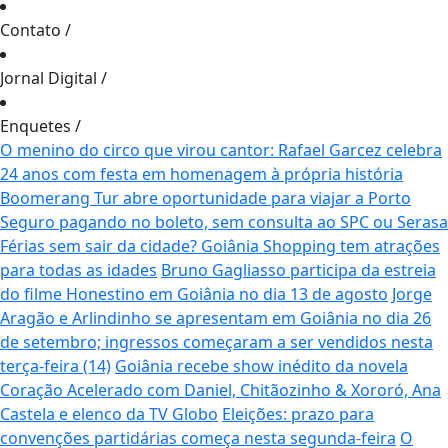
Contato
/
Jornal Digital
/
Enquetes
/
O menino do circo que virou cantor: Rafael Garcez celebra
24 anos com festa em homenagem à própria história
Boomerang Tur abre oportunidade para viajar a Porto
Seguro pagando no boleto, sem consulta ao SPC ou Serasa
Férias sem sair da cidade? Goiânia Shopping tem atrações
para todas as idades
Bruno Gagliasso participa da estreia
do filme Honestino em Goiânia no dia 13 de agosto
Jorge
Aragão e Arlindinho se apresentam em Goiânia no dia 26
de setembro; ingressos começaram a ser vendidos nesta
terça-feira (14)
Goiânia recebe show inédito da novela
Coração Acelerado com Daniel, Chitãozinho & Xororó, Ana
Castela e elenco da TV Globo
Eleições: prazo para
convenções partidárias começa nesta segunda-feira
O