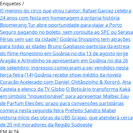
Enquetes
/
O menino do circo que virou cantor: Rafael Garcez celebra
24 anos com festa em homenagem à própria história
Boomerang Tur abre oportunidade para viajar a Porto
Seguro pagando no boleto, sem consulta ao SPC ou Serasa
Férias sem sair da cidade? Goiânia Shopping tem atrações
para todas as idades
Bruno Gagliasso participa da estreia
do filme Honestino em Goiânia no dia 13 de agosto
Jorge
Aragão e Arlindinho se apresentam em Goiânia no dia 26
de setembro; ingressos começaram a ser vendidos nesta
terça-feira (14)
Goiânia recebe show inédito da novela
Coração Acelerado com Daniel, Chitãozinho & Xororó, Ana
Castela e elenco da TV Globo
O Boticário transforma Kaká
em símbolo “inquestionável” para apresentar Malbec Eau
de Parfum
Eleições: prazo para convenções partidárias
começa nesta segunda-feira
Prefeito Sandro Mabel
vistoria início das obras da UBS Grajaú, que atenderá cerca
de 20 mil moradores da Região Sudoeste
EM ALTA