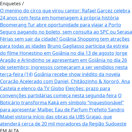
Enquetes
/
O menino do circo que virou cantor: Rafael Garcez celebra
24 anos com festa em homenagem à própria história
Boomerang Tur abre oportunidade para viajar a Porto
Seguro pagando no boleto, sem consulta ao SPC ou Serasa
Férias sem sair da cidade? Goiânia Shopping tem atrações
para todas as idades
Bruno Gagliasso participa da estreia
do filme Honestino em Goiânia no dia 13 de agosto
Jorge
Aragão e Arlindinho se apresentam em Goiânia no dia 26
de setembro; ingressos começaram a ser vendidos nesta
terça-feira (14)
Goiânia recebe show inédito da novela
Coração Acelerado com Daniel, Chitãozinho & Xororó, Ana
Castela e elenco da TV Globo
Eleições: prazo para
convenções partidárias começa nesta segunda-feira
O
Boticário transforma Kaká em símbolo “inquestionável”
para apresentar Malbec Eau de Parfum
Prefeito Sandro
Mabel vistoria início das obras da UBS Grajaú, que
atenderá cerca de 20 mil moradores da Região Sudoeste
EM ALTA