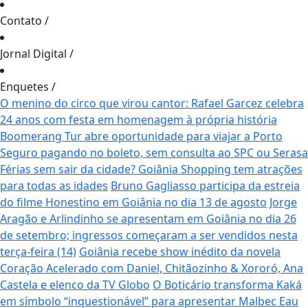
Contato
/
Jornal Digital
/
Enquetes
/
O menino do circo que virou cantor: Rafael Garcez celebra
24 anos com festa em homenagem à própria história
Boomerang Tur abre oportunidade para viajar a Porto
Seguro pagando no boleto, sem consulta ao SPC ou Serasa
Férias sem sair da cidade? Goiânia Shopping tem atrações
para todas as idades
Bruno Gagliasso participa da estreia
do filme Honestino em Goiânia no dia 13 de agosto
Jorge
Aragão e Arlindinho se apresentam em Goiânia no dia 26
de setembro; ingressos começaram a ser vendidos nesta
terça-feira (14)
Goiânia recebe show inédito da novela
Coração Acelerado com Daniel, Chitãozinho & Xororó, Ana
Castela e elenco da TV Globo
O Boticário transforma Kaká
em símbolo “inquestionável” para apresentar Malbec Eau