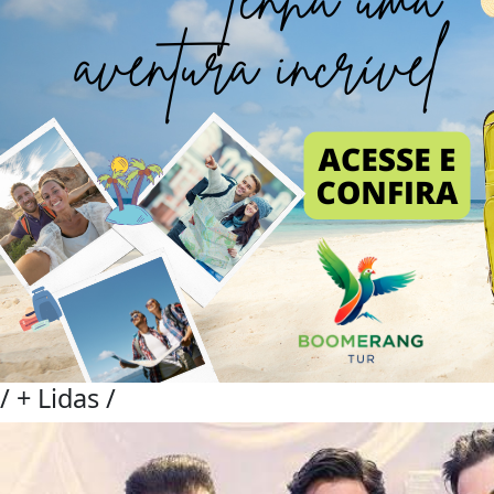
/
+ Lidas
/