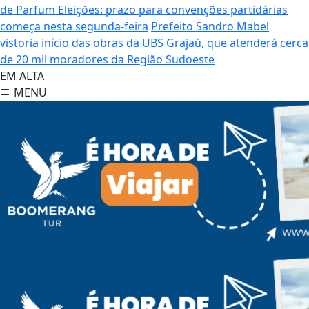
de Parfum
Eleições: prazo para convenções partidárias
começa nesta segunda-feira
Prefeito Sandro Mabel
vistoria início das obras da UBS Grajaú, que atenderá cerca
de 20 mil moradores da Região Sudoeste
EM ALTA
MENU