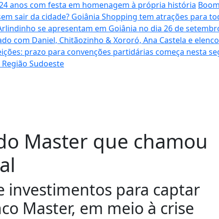
a 24 anos com festa em homenagem à própria história
Boome
sem sair da cidade? Goiânia Shopping tem atrações para to
Arlindinho se apresentam em Goiânia no dia 26 de setembro
ado com Daniel, Chitãozinho & Xororó, Ana Castela e elenc
eições: prazo para convenções partidárias começa nesta se
a Região Sudoeste
 do Master que chamou
al
de investimentos para captar
co Master, em meio à crise