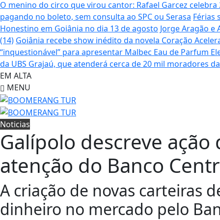
O menino do circo que virou cantor: Rafael Garcez celebr
pagando no boleto, sem consulta ao SPC ou Serasa
Férias 
Honestino em Goiânia no dia 13 de agosto
Jorge Aragão e 
(14)
Goiânia recebe show inédito da novela Coração Aceler
“inquestionável” para apresentar Malbec Eau de Parfum
El
da UBS Grajaú, que atenderá cerca de 20 mil moradores d
EM ALTA
MENU
Noticias
Galípolo descreve ação
atenção do Banco Centr
A criação de novas carteiras 
dinheiro no mercado pelo Ban