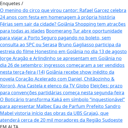
Enquetes
/
O menino do circo que virou cantor: Rafael Garcez celebra
24 anos com festa em homenagem à própria história
Férias sem sair da cidade? Goiânia Shopping tem atrações
para todas as idades
Boomerang Tur abre oportunidade
para viajar a Porto Seguro pagando no boleto, sem
consulta ao SPC ou Serasa
Bruno Gagliasso participa da
estreia do filme Honestino em Goiânia no dia 13 de agosto
Jorge Aragão e Arlindinho se apresentam em Goiânia no
dia 26 de setembro; ingressos começaram a ser vendidos
nesta terça-feira (14)
Goiânia recebe show inédito da
novela Coração Acelerado com Daniel, Chitãozinho &
Xororó, Ana Castela e elenco da TV Globo
Eleições: prazo
para convenções partidárias começa nesta segunda-feira
O Boticário transforma Kaká em símbolo “inquestionável”
para apresentar Malbec Eau de Parfum
Prefeito Sandro
Mabel vistoria início das obras da UBS Grajaú, que
atenderá cerca de 20 mil moradores da Região Sudoeste
EM ALTA