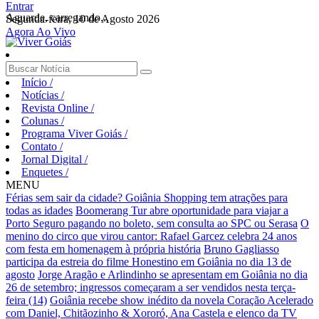
Entrar
Aguarde, carregando...
Segunda-feira, 10 de Agosto 2026
Agora Ao Vivo
Início
/
Notícias
/
Revista Online
/
Colunas
/
Programa Viver Goiás
/
Contato
/
Jornal Digital
/
Enquetes
/
MENU
Férias sem sair da cidade? Goiânia Shopping tem atrações para
todas as idades
Boomerang Tur abre oportunidade para viajar a
Porto Seguro pagando no boleto, sem consulta ao SPC ou Serasa
O
menino do circo que virou cantor: Rafael Garcez celebra 24 anos
com festa em homenagem à própria história
Bruno Gagliasso
participa da estreia do filme Honestino em Goiânia no dia 13 de
agosto
Jorge Aragão e Arlindinho se apresentam em Goiânia no dia
26 de setembro; ingressos começaram a ser vendidos nesta terça-
feira (14)
Goiânia recebe show inédito da novela Coração Acelerado
com Daniel, Chitãozinho & Xororó, Ana Castela e elenco da TV