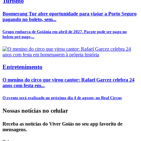
Turismo
Boomerang Tur abre oportunidade para viajar a Porto Seguro
pagando no boleto, sem...
Grupo embarca de Goiânia em abril de 2027. Pacote pode ser pago no
boleto pré-pago,...
Entretenimento
O menino do circo que virou cantor: Rafael Garcez celebra 24
anos com festa em...
O evento será realizado no próximo dia 4 de agosto, no Real Circus
Nossas notícias
no celular
Receba as notícias do Viver Goiás no seu app favorito de
mensagens.