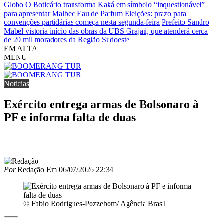
Globo
O Boticário transforma Kaká em símbolo “inquestionável”
para apresentar Malbec Eau de Parfum
Eleições: prazo para
convenções partidárias começa nesta segunda-feira
Prefeito Sandro
Mabel vistoria início das obras da UBS Grajaú, que atenderá cerca
de 20 mil moradores da Região Sudoeste
EM ALTA
MENU
Noticias
Exército entrega armas de Bolsonaro à
PF e informa falta de duas
Por
Redação
Em
06/07/2026 22:34
© Fabio Rodrigues-Pozzebom/ Agência Brasil