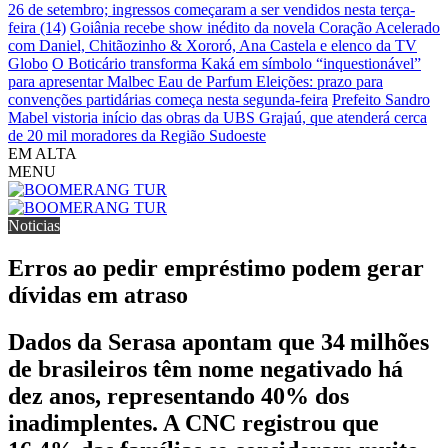
26 de setembro; ingressos começaram a ser vendidos nesta terça-
feira (14)
Goiânia recebe show inédito da novela Coração Acelerado
com Daniel, Chitãozinho & Xororó, Ana Castela e elenco da TV
Globo
O Boticário transforma Kaká em símbolo “inquestionável”
para apresentar Malbec Eau de Parfum
Eleições: prazo para
convenções partidárias começa nesta segunda-feira
Prefeito Sandro
Mabel vistoria início das obras da UBS Grajaú, que atenderá cerca
de 20 mil moradores da Região Sudoeste
EM ALTA
MENU
Noticias
Erros ao pedir empréstimo podem gerar
dívidas em atraso
Dados da Serasa apontam que 34 milhões
de brasileiros têm nome negativado há
dez anos, representando 40% dos
inadimplentes. A CNC registrou que