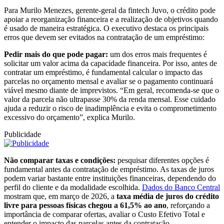
Para Murilo Menezes, gerente-geral da fintech Juvo, o crédito pode
apoiar a reorganização financeira e a realização de objetivos quando
é usado de maneira estratégica. O executivo destaca os principais
erros que devem ser evitados na contratação de um empréstimo:
Pedir mais do que pode pagar:
um dos erros mais frequentes é
solicitar um valor acima da capacidade financeira. Por isso, antes de
contratar um empréstimo, é fundamental calcular o impacto das
parcelas no orçamento mensal e avaliar se o pagamento continuará
viável mesmo diante de imprevistos. “Em geral, recomenda-se que o
valor da parcela não ultrapasse 30% da renda mensal. Esse cuidado
ajuda a reduzir o risco de inadimplência e evita o comprometimento
excessivo do orçamento”, explica Murilo.
Publicidade
Não comparar taxas e condições:
pesquisar diferentes opções é
fundamental antes da contratação de empréstimo. As taxas de juros
podem variar bastante entre instituições financeiras, dependendo do
perfil do cliente e da modalidade escolhida.
Dados do Banco Central
mostram que, em março de 2026, a
taxa média de juros do crédito
livre para pessoas físicas chegou a 61,5% ao ano
, reforçando a
importância de comparar ofertas, avaliar o Custo Efetivo Total e
entender o impacto das parcelas antes da contratação.