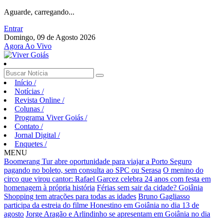
Aguarde, carregando...
Entrar
Domingo, 09 de Agosto 2026
Agora Ao Vivo
Início
/
Notícias
/
Revista Online
/
Colunas
/
Programa Viver Goiás
/
Contato
/
Jornal Digital
/
Enquetes
/
MENU
Boomerang Tur abre oportunidade para viajar a Porto Seguro
pagando no boleto, sem consulta ao SPC ou Serasa
O menino do
circo que virou cantor: Rafael Garcez celebra 24 anos com festa em
homenagem à própria história
Férias sem sair da cidade? Goiânia
Shopping tem atrações para todas as idades
Bruno Gagliasso
participa da estreia do filme Honestino em Goiânia no dia 13 de
agosto
Jorge Aragão e Arlindinho se apresentam em Goiânia no dia