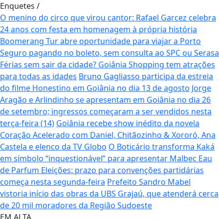
Enquetes
/
O menino do circo que virou cantor: Rafael Garcez celebra
24 anos com festa em homenagem à própria história
Boomerang Tur abre oportunidade para viajar a Porto
Seguro pagando no boleto, sem consulta ao SPC ou Serasa
Férias sem sair da cidade? Goiânia Shopping tem atrações
para todas as idades
Bruno Gagliasso participa da estreia
do filme Honestino em Goiânia no dia 13 de agosto
Jorge
Aragão e Arlindinho se apresentam em Goiânia no dia 26
de setembro; ingressos começaram a ser vendidos nesta
terça-feira (14)
Goiânia recebe show inédito da novela
Coração Acelerado com Daniel, Chitãozinho & Xororó, Ana
Castela e elenco da TV Globo
O Boticário transforma Kaká
em símbolo “inquestionável” para apresentar Malbec Eau
de Parfum
Eleições: prazo para convenções partidárias
começa nesta segunda-feira
Prefeito Sandro Mabel
vistoria início das obras da UBS Grajaú, que atenderá cerca
de 20 mil moradores da Região Sudoeste
EM ALTA