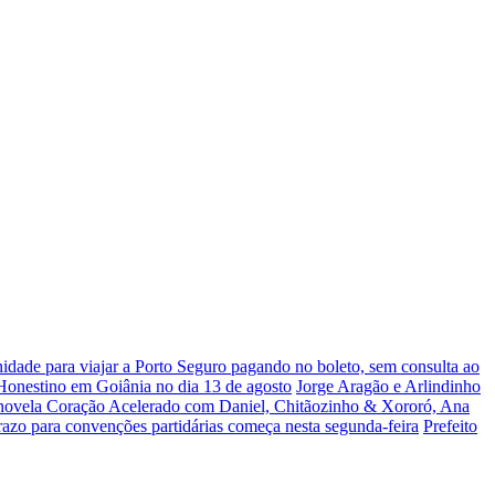
dade para viajar a Porto Seguro pagando no boleto, sem consulta ao
 Honestino em Goiânia no dia 13 de agosto
Jorge Aragão e Arlindinho
 novela Coração Acelerado com Daniel, Chitãozinho & Xororó, Ana
razo para convenções partidárias começa nesta segunda-feira
Prefeito