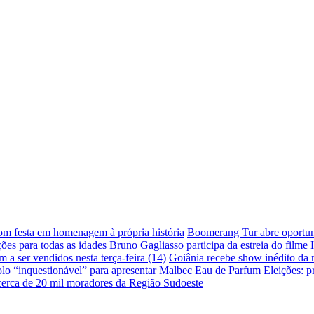
com festa em homenagem à própria história
Boomerang Tur abre oportuni
ões para todas as idades
Bruno Gagliasso participa da estreia do filme
a ser vendidos nesta terça-feira (14)
Goiânia recebe show inédito da
lo “inquestionável” para apresentar Malbec Eau de Parfum
Eleições: p
 cerca de 20 mil moradores da Região Sudoeste