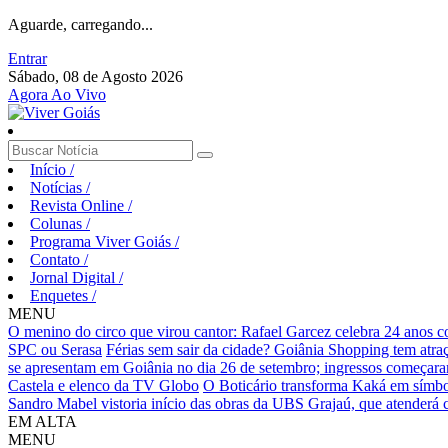
Aguarde, carregando...
Entrar
Sábado, 08 de Agosto 2026
Agora Ao Vivo
Início
/
Notícias
/
Revista Online
/
Colunas
/
Programa Viver Goiás
/
Contato
/
Jornal Digital
/
Enquetes
/
MENU
O menino do circo que virou cantor: Rafael Garcez celebra 24 anos 
SPC ou Serasa
Férias sem sair da cidade? Goiânia Shopping tem atraç
se apresentam em Goiânia no dia 26 de setembro; ingressos começaram 
Castela e elenco da TV Globo
O Boticário transforma Kaká em símbo
Sandro Mabel vistoria início das obras da UBS Grajaú, que atenderá
EM ALTA
MENU