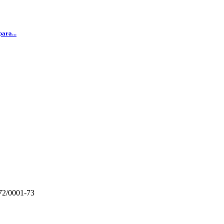
ara...
72/0001-73