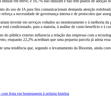
 a utilizar em breve, e 16,7% não utilizam e não têm planos de adoção 
nto do uso de IA para fins comunicacionais demanda atenção redobrada
 reforça a necessidade de governança interna e de protocolos que asse
am investir em serviços voltados ao monitoramento e à melhoria da pre
sse está condicionado, para a maioria, à análise de custo-benefício e 
do público externo influencia a relação das empresas com a tecnologia
ento, enquanto 22,2% acreditam que uma pequena parcela já adota essa 
ete uma tendência que, segundo o levantamento da Bloomin, ainda convi