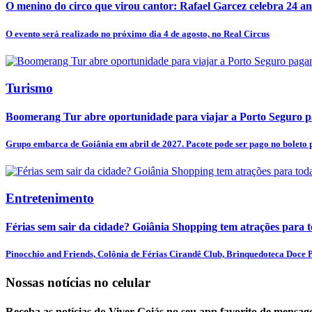
O menino do circo que virou cantor: Rafael Garcez celebra 24 an
O evento será realizado no próximo dia 4 de agosto, no Real Circus
Turismo
Boomerang Tur abre oportunidade para viajar a Porto Seguro pa
Grupo embarca de Goiânia em abril de 2027. Pacote pode ser pago no boleto p
Entretenimento
Férias sem sair da cidade? Goiânia Shopping tem atrações para t
Pinocchio and Friends, Colônia de Férias Cirandê Club, Brinquedoteca Doce Pr
Nossas notícias
no celular
Receba as notícias do Viver Goiás no seu app favorito de mensag