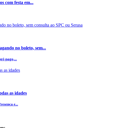
os com festa em...
gando no boleto, sem...
ré-pago,...
odas as idades
esença e...
ens.