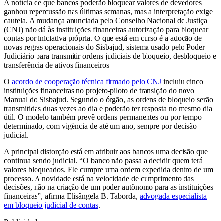
A notícia de que bancos poderão bloquear valores de devedores
ganhou repercussão nas últimas semanas, mas a interpretação exige
cautela. A mudança anunciada pelo Conselho Nacional de Justiça
(CNJ) não dá às instituições financeiras autorização para bloquear
contas por iniciativa própria. O que está em curso é a adoção de
novas regras operacionais do Sisbajud, sistema usado pelo Poder
Judiciário para transmitir ordens judiciais de bloqueio, desbloqueio e
transferência de ativos financeiros.
O
acordo de cooperação técnica firmado pelo CNJ
incluiu cinco
instituições financeiras no projeto-piloto de transição do novo
Manual do Sisbajud. Segundo o órgão, as ordens de bloqueio serão
transmitidas duas vezes ao dia e poderão ter resposta no mesmo dia
útil. O modelo também prevê ordens permanentes ou por tempo
determinado, com vigência de até um ano, sempre por decisão
judicial.
A principal distorção está em atribuir aos bancos uma decisão que
continua sendo judicial. “O banco não passa a decidir quem terá
valores bloqueados. Ele cumpre uma ordem expedida dentro de um
processo. A novidade está na velocidade de cumprimento das
decisões, não na criação de um poder autônomo para as instituições
financeiras”, afirma Elisângela B. Taborda,
advogada especialista
em bloqueio judicial de contas
.