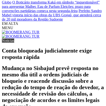
Globo
O Boticário transforma Kaká em símbolo “inquestionável”
para apresentar Malbec Eau de Parfum
Eleições: prazo para
convenções partidárias começa nesta segunda-feira
Prefeito Sandro
Mabel vistoria início das obras da UBS Grajaú, que atenderá cerca
de 20 mil moradores da Região Sudoeste
EM ALTA
MENU
Noticias
Conta bloqueada judicialmente exige
resposta rápida
Mudança no Sisbajud prevê resposta no
mesmo dia útil a ordens judiciais de
bloqueio e reacende discussão sobre a
redução do tempo de reação do devedor, a
necessidade de revisão dos cálculos, a
negociação de acordos e os limites legais