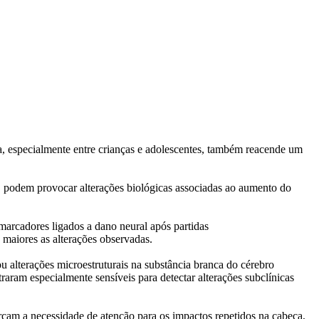
, especialmente entre crianças e adolescentes, também reacende um
, podem provocar alterações biológicas associadas ao aumento do
arcadores ligados a dano neural após partidas
, maiores as alterações observadas.
 alterações microestruturais na substância branca do cérebro
aram especialmente sensíveis para detectar alterações subclínicas
çam a necessidade de atenção para os impactos repetidos na cabeça,