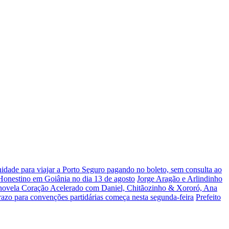
dade para viajar a Porto Seguro pagando no boleto, sem consulta ao
 Honestino em Goiânia no dia 13 de agosto
Jorge Aragão e Arlindinho
 novela Coração Acelerado com Daniel, Chitãozinho & Xororó, Ana
razo para convenções partidárias começa nesta segunda-feira
Prefeito