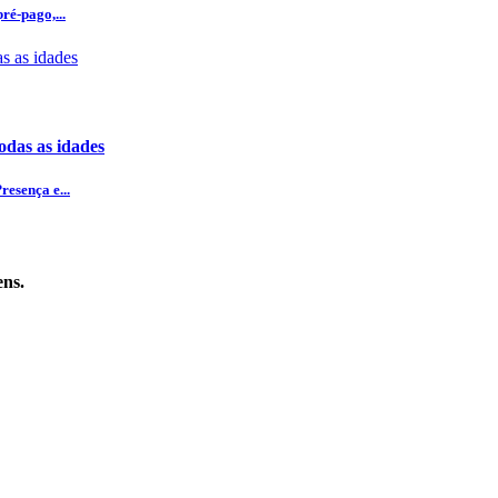
ré-pago,...
odas as idades
esença e...
ens.