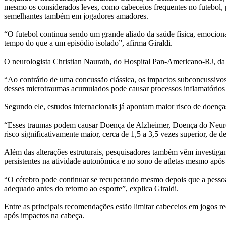
mesmo os considerados leves, como cabeceios frequentes no futebol, po
semelhantes também em jogadores amadores.
“O futebol continua sendo um grande aliado da saúde física, emociona
tempo do que a um episódio isolado”, afirma Giraldi.
O neurologista Christian Naurath, do Hospital Pan-Americano-RJ, da
“Ao contrário de uma concussão clássica, os impactos subconcussivos 
desses microtraumas acumulados pode causar processos inflamatórios e
Segundo ele, estudos internacionais já apontam maior risco de doença
“Esses traumas podem causar Doença de Alzheimer, Doença do Neurôn
risco significativamente maior, cerca de 1,5 a 3,5 vezes superior, d
Além das alterações estruturais, pesquisadores também vêm investig
persistentes na atividade autonômica e no sono de atletas mesmo após 
“O cérebro pode continuar se recuperando mesmo depois que a pessoa 
adequado antes do retorno ao esporte”, explica Giraldi.
Entre as principais recomendações estão limitar cabeceios em jogos recr
após impactos na cabeça.