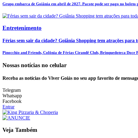
Grupo embarca de Goiânia em abril de 2027. Pacote pode ser pago no boleto p
Entretenimento
Férias sem sair da cidade? Goiânia Shopping tem atrações para t
Pinocchio and Friends, Colônia de Férias Cirandê Club, Brinquedoteca Doce Pr
Nossas notícias
no celular
Receba as notícias do Viver Goiás no seu app favorito de mensag
Telegram
Whatsapp
Facebook
Entrar
Veja Também