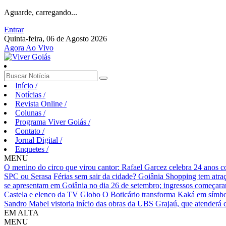
Aguarde, carregando...
Entrar
Quinta-feira, 06 de Agosto 2026
Agora Ao Vivo
Início
/
Notícias
/
Revista Online
/
Colunas
/
Programa Viver Goiás
/
Contato
/
Jornal Digital
/
Enquetes
/
MENU
O menino do circo que virou cantor: Rafael Garcez celebra 24 anos 
SPC ou Serasa
Férias sem sair da cidade? Goiânia Shopping tem atraç
se apresentam em Goiânia no dia 26 de setembro; ingressos começaram 
Castela e elenco da TV Globo
O Boticário transforma Kaká em símbo
Sandro Mabel vistoria início das obras da UBS Grajaú, que atenderá
EM ALTA
MENU