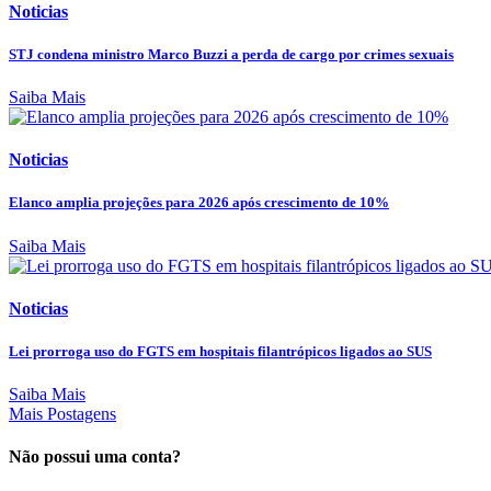
Noticias
STJ condena ministro Marco Buzzi a perda de cargo por crimes sexuais
Saiba Mais
Noticias
Elanco amplia projeções para 2026 após crescimento de 10%
Saiba Mais
Noticias
Lei prorroga uso do FGTS em hospitais filantrópicos ligados ao SUS
Saiba Mais
Mais Postagens
Não possui uma conta?