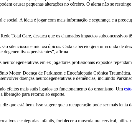
dem causar pequenas alterações no cérebro. O alerta não se restringe ao
l e social. A ideia é jogar com mais informação e segurança e a preocu
 Rede Total Care, destaca que os chamados impactos subconcussivos tê
são silenciosos e microscópicos. Cada cabeceio gera uma onda de desace
 degenerativos persistentes”, afirma.
s neurodegenerativas em ex-jogadores profissionais expostos repetidam
io Motor, Doença de Parkinson e Encefalopatia Crônica Traumática. Es
e desenvolver doenças neurodegenerativas e demências, incluindo Parki
ando efeitos mais sutis ligados ao funcionamento do organismo. Um
estu
a liberação para retorno ao esporte.
diz que está bem. Isso sugere que a recuperação pode ser mais lenta d
eativos e categorias infantis, fortalecer a musculatura cervical, utiliza