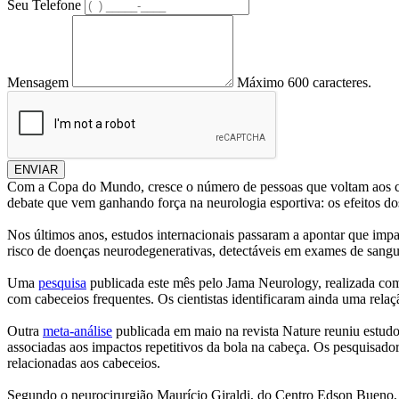
Seu Telefone
Mensagem
Máximo 600 caracteres.
ENVIAR
Com a Copa do Mundo, cresce o número de pessoas que voltam aos cam
debate que vem ganhando força na neurologia esportiva: os efeitos do
Nos últimos anos, estudos internacionais passaram a apontar que imp
risco de doenças neurodegenerativas, detectáveis em exames de sang
Uma
pesquisa
publicada este mês pelo Jama Neurology, realizada com
com cabeceios frequentes. Os cientistas identificaram ainda uma rela
Outra
meta-análise
publicada em maio na revista Nature reuniu estudos
associadas aos impactos repetitivos da bola na cabeça. Os pesquisado
relacionadas aos cabeceios.
Segundo o neurocirurgião Maurício Giraldi, do Centro Edson Bueno, 