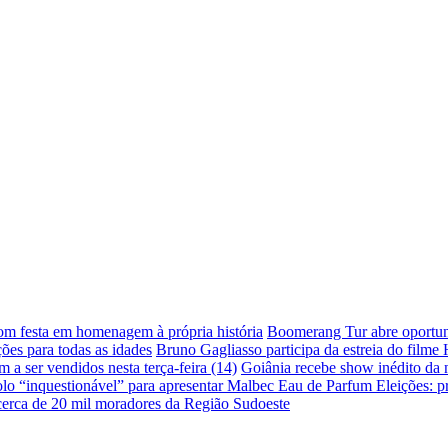
com festa em homenagem à própria história
Boomerang Tur abre oportuni
ões para todas as idades
Bruno Gagliasso participa da estreia do filme
a ser vendidos nesta terça-feira (14)
Goiânia recebe show inédito da
lo “inquestionável” para apresentar Malbec Eau de Parfum
Eleições: p
 cerca de 20 mil moradores da Região Sudoeste