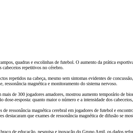
pos, quadras e escolinhas de futebol. O aumento da prática esportiva
s cabeceios repetitivos no cérebro.
actos repetidos na cabeça, mesmo sem sintomas evidentes de concussão
ue, ressonância magnética e monitoramento do sistema nervoso.
 mais de 300 jogadores amadores, mostrou aumento temporário de biom
ção dose-resposta: quanto maior o número e a intensidade dos cabeceios
 de ressonância magnética cerebral em jogadores de futebol e encontrou
res destacaram que exames de ressonância magnética de difusão se mostr
braço de educação, pesquisa e inovação do Grupo Amil, os dados refor