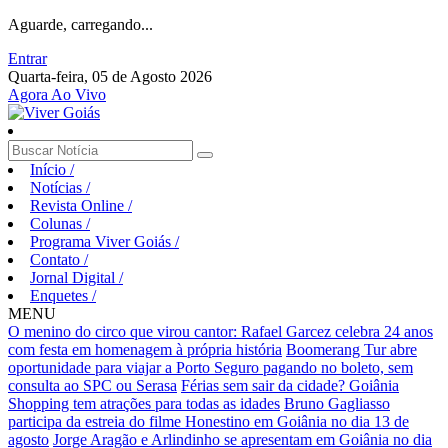
Aguarde, carregando...
Entrar
Quarta-feira, 05 de Agosto 2026
Agora Ao Vivo
Início
/
Notícias
/
Revista Online
/
Colunas
/
Programa Viver Goiás
/
Contato
/
Jornal Digital
/
Enquetes
/
MENU
O menino do circo que virou cantor: Rafael Garcez celebra 24 anos
com festa em homenagem à própria história
Boomerang Tur abre
oportunidade para viajar a Porto Seguro pagando no boleto, sem
consulta ao SPC ou Serasa
Férias sem sair da cidade? Goiânia
Shopping tem atrações para todas as idades
Bruno Gagliasso
participa da estreia do filme Honestino em Goiânia no dia 13 de
agosto
Jorge Aragão e Arlindinho se apresentam em Goiânia no dia