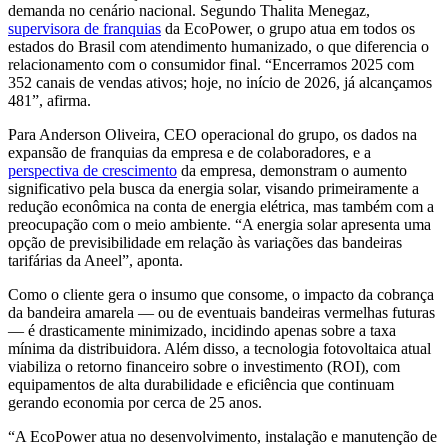
demanda no cenário nacional. Segundo Thalita Menegaz,
supervisora de franquias
da EcoPower, o grupo atua em todos os
estados do Brasil com atendimento humanizado, o que diferencia o
relacionamento com o consumidor final. “Encerramos 2025 com
352 canais de vendas ativos; hoje, no início de 2026, já alcançamos
481”, afirma.
Para Anderson Oliveira, CEO operacional do grupo, os dados na
expansão de franquias da empresa e de colaboradores, e a
perspectiva de crescimento
da empresa, demonstram o aumento
significativo pela busca da energia solar, visando primeiramente a
redução econômica na conta de energia elétrica, mas também com a
preocupação com o meio ambiente. “A energia solar apresenta uma
opção de previsibilidade em relação às variações das bandeiras
tarifárias da Aneel”, aponta.
Como o cliente gera o insumo que consome, o impacto da cobrança
da bandeira amarela — ou de eventuais bandeiras vermelhas futuras
— é drasticamente minimizado, incidindo apenas sobre a taxa
mínima da distribuidora. Além disso, a tecnologia fotovoltaica atual
viabiliza o retorno financeiro sobre o investimento (ROI), com
equipamentos de alta durabilidade e eficiência que continuam
gerando economia por cerca de 25 anos.
“A EcoPower atua no desenvolvimento, instalação e manutenção de