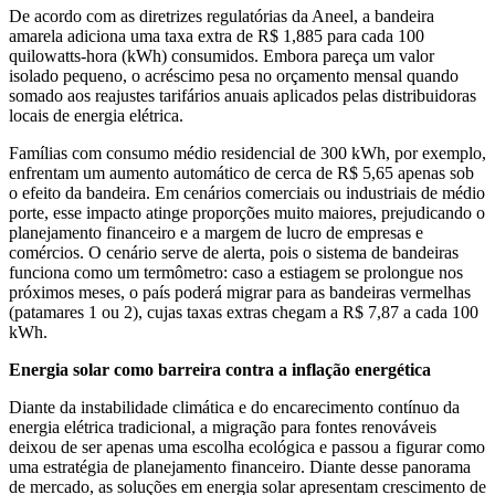
De acordo com as diretrizes regulatórias da Aneel, a bandeira
amarela adiciona uma taxa extra de R$ 1,885 para cada 100
quilowatts-hora (kWh) consumidos. Embora pareça um valor
isolado pequeno, o acréscimo pesa no orçamento mensal quando
somado aos reajustes tarifários anuais aplicados pelas distribuidoras
locais de energia elétrica.
Famílias com consumo médio residencial de 300 kWh, por exemplo,
enfrentam um aumento automático de cerca de R$ 5,65 apenas sob
o efeito da bandeira. Em cenários comerciais ou industriais de médio
porte, esse impacto atinge proporções muito maiores, prejudicando o
planejamento financeiro e a margem de lucro de empresas e
comércios. O cenário serve de alerta, pois o sistema de bandeiras
funciona como um termômetro: caso a estiagem se prolongue nos
próximos meses, o país poderá migrar para as bandeiras vermelhas
(patamares 1 ou 2), cujas taxas extras chegam a R$ 7,87 a cada 100
kWh.
Energia solar como barreira contra a inflação energética
Diante da instabilidade climática e do encarecimento contínuo da
energia elétrica tradicional, a migração para fontes renováveis
deixou de ser apenas uma escolha ecológica e passou a figurar como
uma estratégia de planejamento financeiro. Diante desse panorama
de mercado, as soluções em energia solar apresentam crescimento de