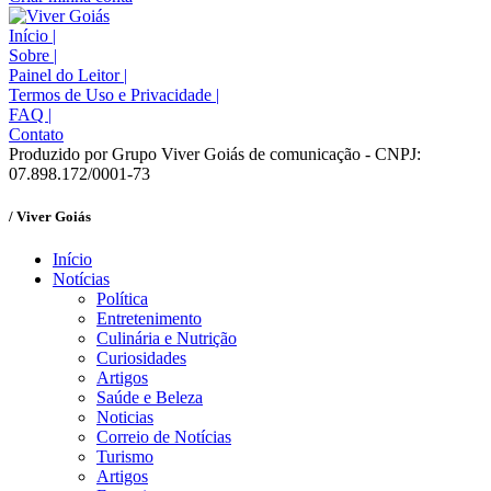
Início
|
Sobre
|
Painel do Leitor
|
Termos de Uso e Privacidade
|
FAQ
|
Contato
Produzido por Grupo Viver Goiás de comunicação - CNPJ:
07.898.172/0001-73
/ Viver Goiás
Início
Notícias
Política
Entretenimento
Culinária e Nutrição
Curiosidades
Artigos
Saúde e Beleza
Noticias
Correio de Notícias
Turismo
Artigos