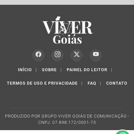
INÍCIO
|
SOBRE
|
PAINEL DO LEITOR
|
TERMOS DE USO E PRIVACIDADE
|
FAQ
|
CONTATO
Termos de Uso e Privacidade
Esse site utiliza cookies para melhorar sua experiência
de navegação. Ao continuar o acesso, entendemos que
PRODUZIDO POR GRUPO VIVER GOIÁS DE COMUNICAÇÃO -
você concorda com nossos Termos de Uso e
CNPJ: 07.898.172/0001-73
Privacidade.
PARA MAIS INFORMAÇÕES,
ACESSE NOSSOS TERMOS