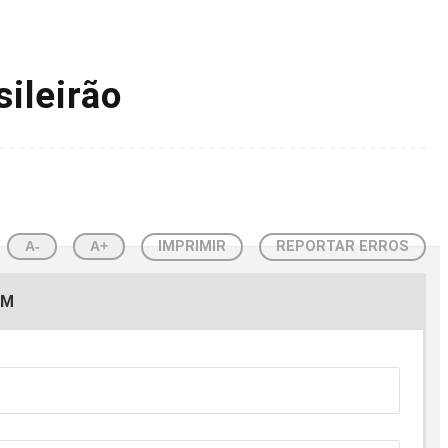
ileirão
A-
A+
IMPRIMIR
REPORTAR ERROS
EM