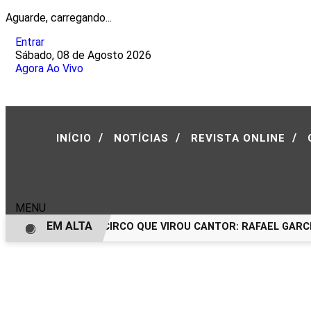
Aguarde, carregando...
Entrar
Sábado, 08 de Agosto 2026
Agora Ao Vivo
/
/
/
INÍCIO
NOTÍCIAS
REVISTA ONLINE
MENU
EM ALTA
O MENINO DO CIRCO QUE VIROU CANTOR: RAFAEL GARCEZ