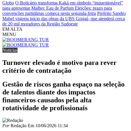
Globo
O Boticário transforma Kaká em símbolo “inquestionável”
para apresentar Malbec Eau de Parfum
Eleições: prazo para
convenções partidárias começa nesta segunda-feira
Prefeito Sandro
Mabel vistoria início das obras da UBS Grajaú, que atenderá cerca
de 20 mil moradores da Região Sudoeste
EM ALTA
MENU
Noticias
Turnover elevado é motivo para rever
critério de contratação
Gestão de riscos ganha espaço na seleção
de talentos diante dos impactos
financeiros causados pela alta
rotatividade de profissionais
Por
Redação
Em
10/06/2026 11:34