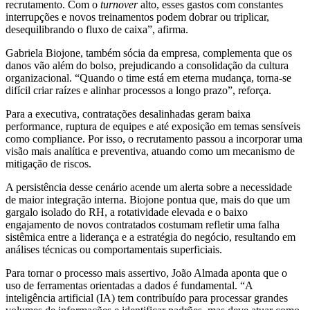
recrutamento. Com o
turnover
alto, esses gastos com constantes
interrupções e novos treinamentos podem dobrar ou triplicar,
desequilibrando o fluxo de caixa”, afirma.
Gabriela Biojone, também sócia da empresa, complementa que os
danos vão além do bolso, prejudicando a consolidação da cultura
organizacional. “Quando o time está em eterna mudança, torna-se
difícil criar raízes e alinhar processos a longo prazo”, reforça.
Para a executiva, contratações desalinhadas geram baixa
performance, ruptura de equipes e até exposição em temas sensíveis
como compliance. Por isso, o recrutamento passou a incorporar uma
visão mais analítica e preventiva, atuando como um mecanismo de
mitigação de riscos.
A persistência desse cenário acende um alerta sobre a necessidade
de maior integração interna. Biojone pontua que, mais do que um
gargalo isolado do RH, a rotatividade elevada e o baixo
engajamento de novos contratados costumam refletir uma falha
sistêmica entre a liderança e a estratégia do negócio, resultando em
análises técnicas ou comportamentais superficiais.
Para tornar o processo mais assertivo, João Almada aponta que o
uso de ferramentas orientadas a dados é fundamental. “A
inteligência artificial (IA) tem contribuído para processar grandes