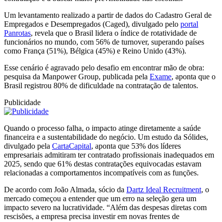
Um levantamento realizado a partir de dados do Cadastro Geral de
Empregados e Desempregados (Caged), divulgado pelo
portal
Panrotas
, revela que o Brasil lidera o índice de rotatividade de
funcionários no mundo, com 56% de turnover, superando países
como França (51%), Bélgica (45%) e Reino Unido (43%).
Esse cenário é agravado pelo desafio em encontrar mão de obra:
pesquisa da Manpower Group, publicada pela
Exame
, aponta que o
Brasil registrou 80% de dificuldade na contratação de talentos.
Publicidade
Quando o processo falha, o impacto atinge diretamente a saúde
financeira e a sustentabilidade do negócio. Um estudo da Sólides,
divulgado pela
CartaCapital
, aponta que 53% dos líderes
empresariais admitiram ter contratado profissionais inadequados em
2025, sendo que 61% destas contratações equivocadas estavam
relacionadas a comportamentos incompatíveis com as funções.
De acordo com João Almada, sócio da
Dartz Ideal Recruitment
, o
mercado começou a entender que um erro na seleção gera um
impacto severo na lucratividade. “Além das despesas diretas com
rescisões, a empresa precisa investir em novas frentes de