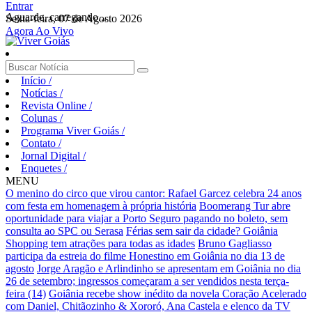
Entrar
Aguarde, carregando...
Sexta-feira, 07 de Agosto 2026
Agora Ao Vivo
Início
/
Notícias
/
Revista Online
/
Colunas
/
Programa Viver Goiás
/
Contato
/
Jornal Digital
/
Enquetes
/
MENU
O menino do circo que virou cantor: Rafael Garcez celebra 24 anos
com festa em homenagem à própria história
Boomerang Tur abre
oportunidade para viajar a Porto Seguro pagando no boleto, sem
consulta ao SPC ou Serasa
Férias sem sair da cidade? Goiânia
Shopping tem atrações para todas as idades
Bruno Gagliasso
participa da estreia do filme Honestino em Goiânia no dia 13 de
agosto
Jorge Aragão e Arlindinho se apresentam em Goiânia no dia
26 de setembro; ingressos começaram a ser vendidos nesta terça-
feira (14)
Goiânia recebe show inédito da novela Coração Acelerado
com Daniel, Chitãozinho & Xororó, Ana Castela e elenco da TV