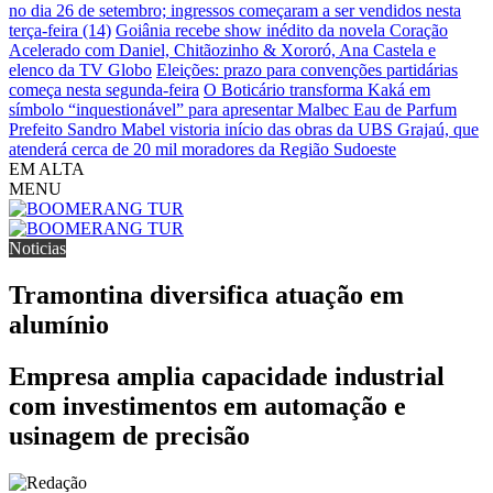
no dia 26 de setembro; ingressos começaram a ser vendidos nesta
terça-feira (14)
Goiânia recebe show inédito da novela Coração
Acelerado com Daniel, Chitãozinho & Xororó, Ana Castela e
elenco da TV Globo
Eleições: prazo para convenções partidárias
começa nesta segunda-feira
O Boticário transforma Kaká em
símbolo “inquestionável” para apresentar Malbec Eau de Parfum
Prefeito Sandro Mabel vistoria início das obras da UBS Grajaú, que
atenderá cerca de 20 mil moradores da Região Sudoeste
EM ALTA
MENU
Noticias
Tramontina diversifica atuação em
alumínio
Empresa amplia capacidade industrial
com investimentos em automação e
usinagem de precisão