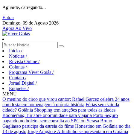
Aguarde, carregando...
Entrar
Domingo, 09 de Agosto 2026
Agora Ao Vivo
Início
/
Notícias
/
Revista Online
/
Colunas
/
Programa Viver Goiás
/
Contato
/
Jornal Digital
/
Enquetes
/
MENU
O menino do circo que virou cantor: Rafael Garcez celebra 24 anos
com festa em homenagem à própria história
Férias sem sair da
cidade? Goiânia Shopping tem atrações para todas as idades
Boomerang Tur abre oportunidade para viajar a Porto Seguro
pagando no boleto, sem consulta ao SPC ou Serasa
Bruno
Gagliasso participa da estreia do filme Honestino em Goiânia no dia
13 de agosto
Jorge Aragão e Arlindinho se apresentam em Goiânia