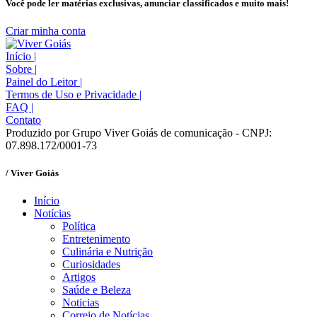
Você pode ler matérias exclusivas, anunciar classificados e muito mais!
Criar minha conta
Início
|
Sobre
|
Painel do Leitor
|
Termos de Uso e Privacidade
|
FAQ
|
Contato
Produzido por Grupo Viver Goiás de comunicação - CNPJ:
07.898.172/0001-73
/ Viver Goiás
Início
Notícias
Política
Entretenimento
Culinária e Nutrição
Curiosidades
Artigos
Saúde e Beleza
Noticias
Correio de Notícias