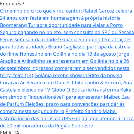
Enquetes
/
O menino do circo que virou cantor: Rafael Garcez celebra
24 anos com festa em homenagem à própria história
Boomerang Tur abre oportunidade para viajar a Porto
Seguro pagando no boleto, sem consulta ao SPC ou Serasa
Férias sem sair da cidade? Goiânia Shopping tem atrações
para todas as idades
Bruno Gagliasso participa da estreia
do filme Honestino em Goiânia no dia 13 de agosto
Jorge
Aragão e Arlindinho se apresentam em Goiânia no dia 26
de setembro; ingressos começaram a ser vendidos nesta
terça-feira (14)
Goiânia recebe show inédito da novela
Coração Acelerado com Daniel, Chitãozinho & Xororó, Ana
Castela e elenco da TV Globo
O Boticário transforma Kaká
em símbolo “inquestionável” para apresentar Malbec Eau
de Parfum
Eleições: prazo para convenções partidárias
começa nesta segunda-feira
Prefeito Sandro Mabel
vistoria início das obras da UBS Grajaú, que atenderá cerca
de 20 mil moradores da Região Sudoeste
EM ALTA